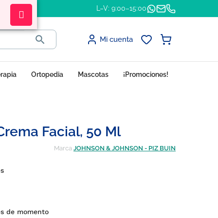
L–V: 9:00–15:00

Mi cuenta
erapia
Ortopedia
Mascotas
¡Promociones!
Crema Facial, 50 Ml
Marca
JOHNSON & JOHNSON - PIZ BUIN
es
nes de momento