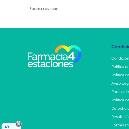
Fecha revisión:
Condici
Condicion
Política d
Política d
Aviso Leg
Puntos d
Política d
Derecho d
Resolución
Formulari