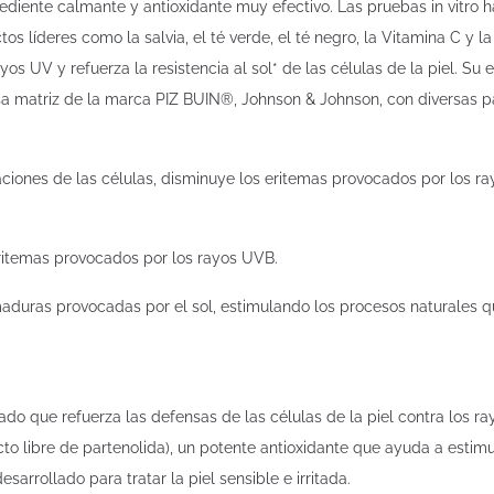
diente calmante y antioxidante muy efectivo. Las pruebas in vitro 
tos líderes como la salvia, el té verde, el té negro, la Vitamina C y l
yos UV y refuerza la resistencia al sol* de las células de la piel. Su
esa matriz de la marca PIZ BUIN®, Johnson & Johnson, con diversas p
ones de las células, disminuye los eritemas provocados por los ra
eritemas provocados por los rayos UVB.
ras provocadas por el sol, estimulando los procesos naturales qu
que refuerza las defensas de las células de la piel contra los rayo
o libre de partenolida), un potente antioxidante que ayuda a estimu
arrollado para tratar la piel sensible e irritada.