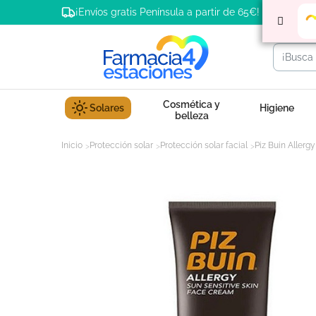
¡Envíos gratis Península a partir de 65€!
Cosmética y
Solares
Higiene
belleza
Inicio
Protección solar
Protección solar facial
Piz Buin Allerg