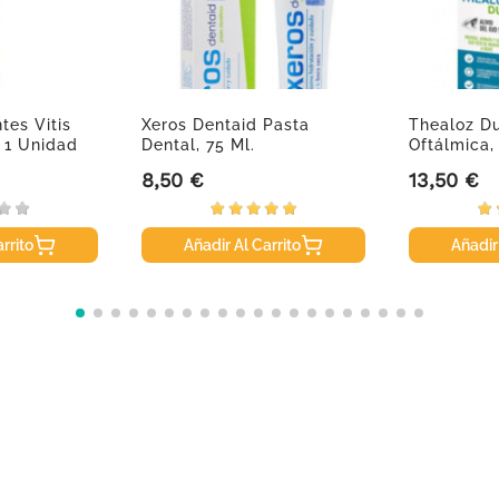
tes Vitis
Xeros Dentaid Pasta
Thealoz Du
 1 Unidad
Dental, 75 Ml.
Oftálmica,
8,50 €
13,50 €
Precio
Precio
rrito
Añadir Al Carrito
Añadir