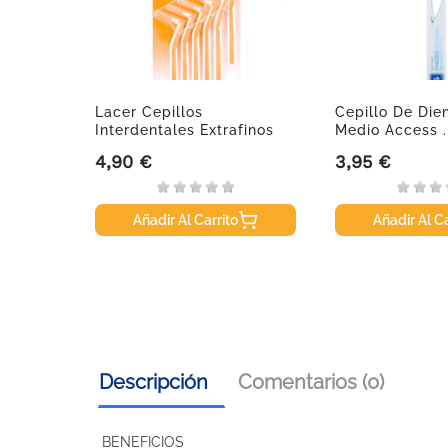
Lacer Cepillos
Cepillo De Dien
0 Ml
Interdentales Extrafinos
Medio Access .
Suave...
4,90 €
3,95 €
Precio
Precio
Añadir Al Carrito
Añadir Al Ca
Descripción
Comentarios (0)
BENEFICIOS