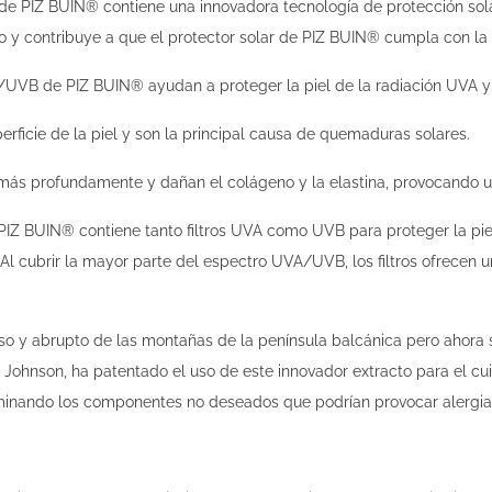
e PIZ BUIN® contiene una innovadora tecnología de protección sol
y contribuye a que el protector solar de PIZ BUIN® cumpla con la
A/UVB de PIZ BUIN® ayudan a proteger la piel de la radiación UVA 
rficie de la piel y son la principal causa de quemaduras solares.
 más profundamente y dañan el colágeno y la elastina, provocando u
IZ BUIN® contiene tanto filtros UVA como UVB para proteger la piel 
Al cubrir la mayor parte del espectro UVA/UVB, los filtros ofrecen 
coso y abrupto de las montañas de la península balcánica pero ahora 
ohnson, ha patentado el uso de este innovador extracto para el cui
liminando los componentes no deseados que podrían provocar alergia