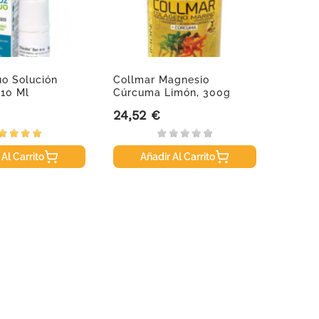
o Solución
Collmar Magnesio
Relec 
 10 Ml
Cúrcuma Limón, 300g
Repel
Spray,
24,52 €
9,50 
Precio
Precio
 Al Carrito
Añadir Al Carrito
A