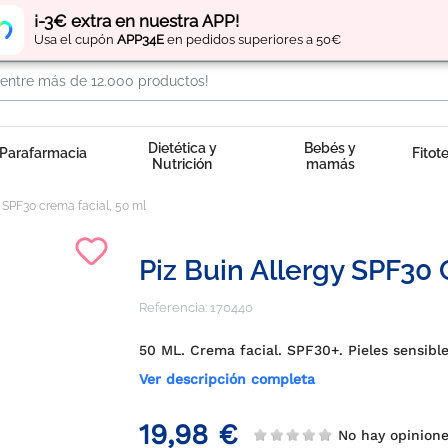
Regístrate
y obtén
puntos
por tus compras
¡-3€ extra en nuestra APP!
Usa el cupón
APP34E
en pedidos superiores a 50€
Dietética y
Bebés y
Parafarmacia
Fitot
Nutrición
mamás
y SPF30 crema facial, 50 ml
Piz Buin Allergy SPF30 
Referencia:
170440
50 ML. Crema facial. SPF30+. Pieles sensibl
Ver descripción completa
19,98 €
No hay opinio