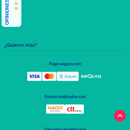
¿Quieres más?
Pago seguro con
Envíos realizados con
keyboard_arrow_up
Descarga nuestra app