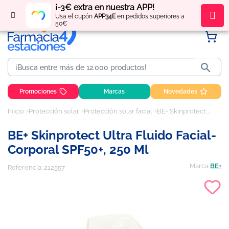
¡-3€ extra en nuestra APP!
Regístrate
y obtén
puntos
por tus compras
Usa el cupón
APP34E
en pedidos superiores a
50€

Promociones
Marcas
Novedades
Inicio
Protección solar
Protección solar facial
BE+ Skinprotect Ultra Fluido Facial-Corporal SPF50+, 250 ml
BE+ Skinprotect Ultra Fluido Facial-
Corporal SPF50+, 250 Ml
Marca
BE+
Referencia:
212557