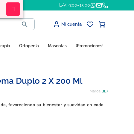
L–V: 9:00–15:00

Mi cuenta
erapia
Ortopedia
Mascotas
¡Promociones!
ema Duplo 2 X 200 Ml
Marca
BE+
ida, favoreciendo su bienestar y suavidad en cada