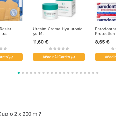
Resist
Uresim Crema Hyaluronic
Parodonta
sitos
50 Ml
Protection 
11,60 €
8,65 €
Precio
Precio
rrito
Añadir Al Carrito
Añadir
uplo 2 x 200 ml?