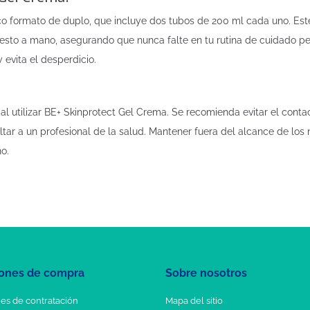
o formato de duplo, que incluye dos tubos de 200 ml cada uno. Este 
esto a mano, asegurando que nunca falte en tu rutina de cuidado per
y evita el desperdicio.
 utilizar BE+ Skinprotect Gel Crema. Se recomienda evitar el contact
ar a un profesional de la salud. Mantener fuera del alcance de los 
o.
ones de compra
Sobre nosotros
es de contratación
Mapa del sitio