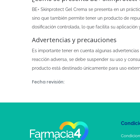
BE+ Skinprotect Gel Crema se presenta en un práctic
sino que también permite tener un producto de repu
dosificación controlada, lo que facilita su aplicación 
Advertencias y precauciones
Es importante tener en cuenta algunas advertencias al
reacción adversa, se debe suspender su uso y consult
producto está destinado únicamente para uso extern
Fecha revisión:
Condici
Condicion