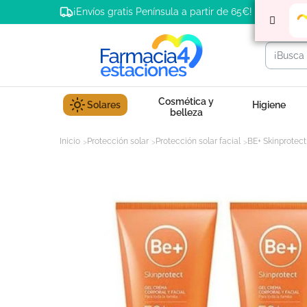
¡Envíos gratis Península a partir de 65€!
Cosmética y
Solares
Higiene
belleza
Inicio
Protección solar
Protección solar facial
BE+ Skinprotect