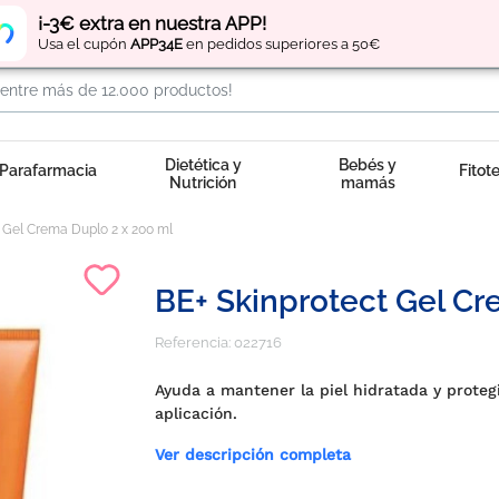
Regístrate
y obtén
puntos
por tus compras
¡-3€ extra en nuestra APP!
Usa el cupón
APP34E
en pedidos superiores a 50€
Dietética y
Bebés y
Parafarmacia
Fitot
Nutrición
mamás
 Gel Crema Duplo 2 x 200 ml
BE+ Skinprotect Gel Cr
Referencia:
022716
Ayuda a mantener la piel hidratada y proteg
aplicación.
Ver descripción completa