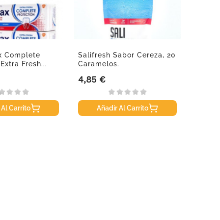
x Complete
Salifresh Sabor Cereza, 20
Salifr
Extra Fresh...
Caramelos.
Caram
4,85 €
4,85 
Precio
Precio
 Al Carrito
Añadir Al Carrito
A