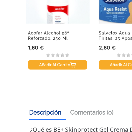
rosol
Acofar Alcohol 96º
Salvelox Aqua 
al...
Reforzado, 250 Ml
Tiritas, 25 Apó
1,60 €
2,60 €
Precio
Precio
Añadir Al Carrito
Añadir Al Ca
Descripción
Comentarios (0)
¿Qué es BE+ Skinprotect Gel Crema D