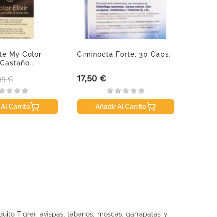
nte My Color
Ciminocta Forte, 30 Caps.
Anthe
 Castaño...
Oil Co
17,50 €
15,26
ecio base
Precio
Precio
95 €
 Al Carrito
Añadir Al Carrito
A
quito Tigre), avispas, tábanos, moscas, garrapatas y