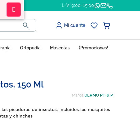
L–V: 9:00–15:00

Mi cuenta
erapia
Ortopedia
Mascotas
¡Promociones!
tos, 150 Ml
Marca
DERMO PH & P
a las picaduras de insectos, incluidos los mosquitos
atas y chinches