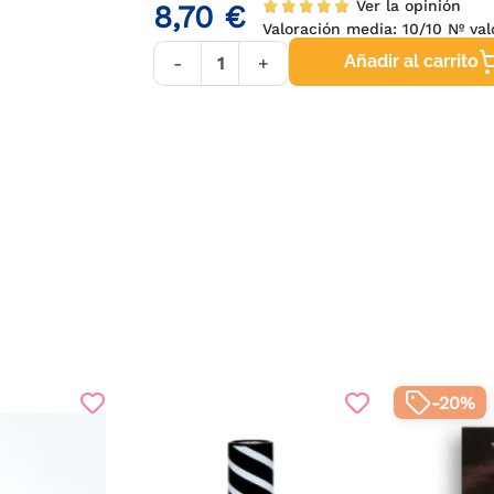
Ver la opinión
8,70 €
Valoración media:
10
/10 Nº va
Añadir al carrito
-
+
-20%