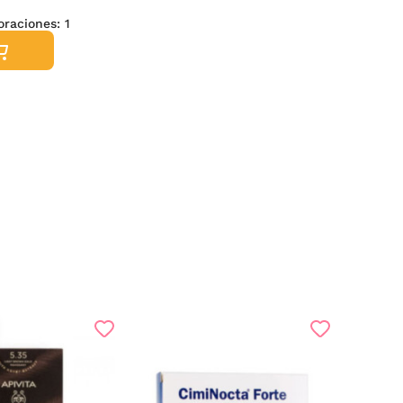
loraciones:
1
-1