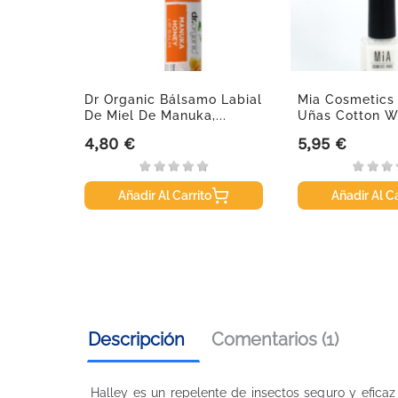
, 30
Dr Organic Bálsamo Labial
Mia Cosmetics
De Miel De Manuka,...
Uñas Cotton Wh
4,80 €
5,95 €
se
Precio
Precio
Añadir Al Carrito
Añadir Al Ca
Descripción
Comentarios (1)
Halley es un repelente de insectos seguro y eficaz 