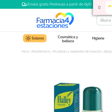
¡Envíos gratis Península a partir de 65€!
Cosmética y
Solares
Higiene
belleza
Inicio
Parafarmacia
Picaduras y repelentes de insectos
Spray