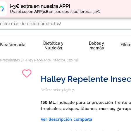
Regístrate
y obtén
puntos
por tus compras
¡-3€ extra en nuestra APP!
Usa el cupón
APP34E
en pedidos superiores a 50€
Dietética y
Bebés y
Parafarmacia
Fitot
Nutrición
mamás
s repelentes
Halley Repelente Insectos, 150 ml
Halley Repelente Insec
Referencia:
365817
150 ML
. Indicado para la protección frente 
tropicales, avispas, tábanos, moscas, garrap
Ver descripción completa