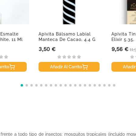
 Esmalte
Apivita Bálsamo Labial
Apivita Ti
ite, 11 Ml
Manteca De Cacao, 4.4 G
Elixir 5.35,
3,50 €
9,56 €
Precio
Precio
Pr
11,
rrito
Añadir Al Carrito
Añadir
frente a todo tipo de insectos: mosquitos tropicales (incluido mos