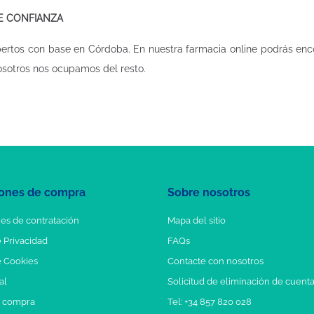
DE CONFIANZA
pertos con base en Córdoba. En nuestra
farmacia online
podrás enco
osotros nos ocupamos del resto.
ones de compra
Sobre nosotros
es de contratación
Mapa del sitio
e Privacidad
FAQs
e Cookies
Contacte con nosotros
al
Solicitud de eliminación de cuent
e compra
Tel: +34 857 820 028