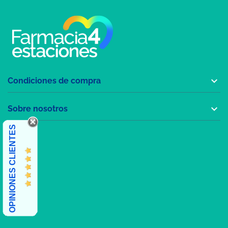

Condiciones de compra

Sobre nosotros
OPINIONES CLIENTES