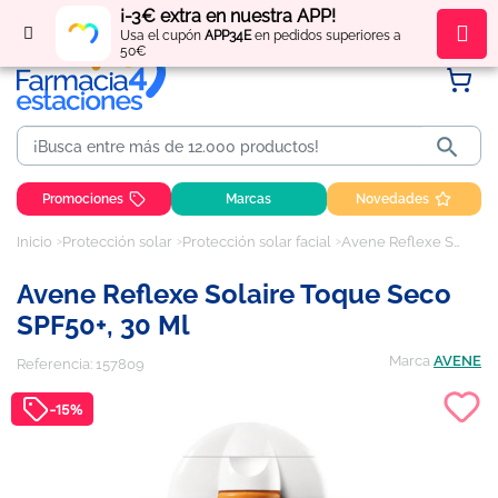
¡-3€ extra en nuestra APP!
Regístrate
y obtén
puntos
por tus compras
Usa el cupón
APP34E
en pedidos superiores a
50€

Promociones
Marcas
Novedades
Inicio
Protección solar
Protección solar facial
Avene Reflexe Solaire Toque seco SPF50+, 30 ml
Avene Reflexe Solaire Toque Seco
SPF50+, 30 Ml
Marca
AVENE
Referencia:
157809
-15%