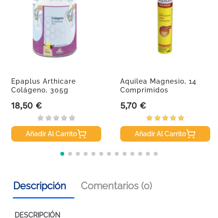
Epaplus Arthicare
Aquilea Magnesio, 14
Colágeno, 305g
Comprimidos
18,50 €
5,70 €
Precio
Precio
Añadir Al Carrito
Añadir Al Carrito
Descripción
Comentarios (0)
DESCRIPCIÓN