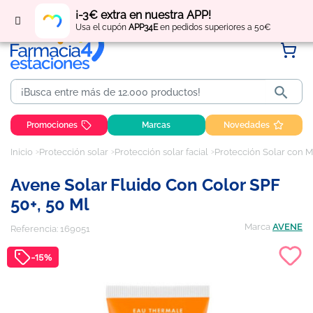
Regístrate
y obtén
puntos
por tus compras
¡-3€ extra en nuestra APP!
Usa el cupón
APP34E
en pedidos superiores a 50€

Promociones
Marcas
Novedades
Inicio
Protección solar
Protección solar facial
Protección Solar con M
Avene Solar Fluido Con Color SPF
50+, 50 Ml
Marca
AVENE
Referencia:
169051
-15%