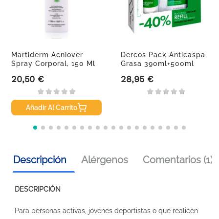
Martiderm Acniover
Dercos Pack Anticaspa
Spray Corporal, 150 Ml
Grasa 390ml+500ml
20,50 €
28,95 €
Precio
Precio
Añadir Al Carrito
Descripción
Alérgenos
Comentarios (1)
DESCRIPCIÓN
Para personas activas, jóvenes deportistas o que realicen