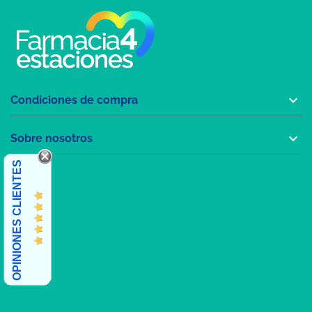

Condiciones de compra

Sobre nosotros
OPINIONES CLIENTES