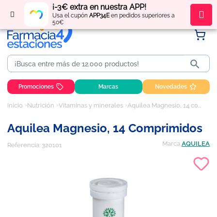
¡-3€ extra en nuestra APP!
Regístrate
y obtén
puntos
por tus compras
Usa el cupón
APP34E
en pedidos superiores a
50€

Promociones
Marcas
Novedades
Inicio
Nutrición
Vitaminas y minerales
Aquilea Magnesio, 14 comprimidos
Aquilea Magnesio, 14 Comprimidos
Marca
AQUILEA
Referencia:
320101