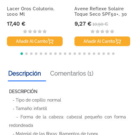
Lacer Oros Colutorio,
Avene Reflexe Solaire
1000 Ml
Toque Seco SPF50+, 30
Ml
17,40 €
9,27 €
Precio
Precio
Precio base
10,90 €
Añadir Al Carrito
Añadir Al Carrito
Descripción
Comentarios (1)
DESCRIPCIÓN
- Tipo de cepillo: normal
- Tamaño: infantil
- Forma de la cabeza: cabezal pequeño con forma
redondeada
- Material de las fibras: filamentos de tynex