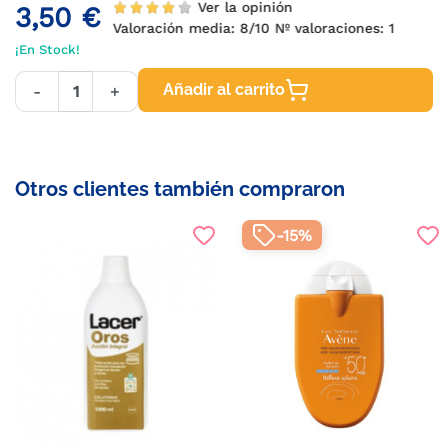
Ver la opinión
3,50 €
Valoración media:
8
/10 Nº valoraciones:
1
¡En Stock!
Añadir al carrito
-
+
Otros clientes también compraron
-15%