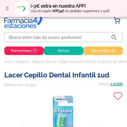
Regístrate
y obtén
puntos
por tus compras
¡-3€ extra en nuestra APP!
Usa el cupón
APP34E
en pedidos superiores a 50€

Promociones
Marcas
Novedades
Inicio
Higiene
Higiene Bucal
Higiene bucal infantil
Cepillos de dien
Lacer Cepillo Dental Infantil 1ud
Marca
LACER
Referencia:
162597