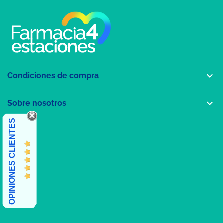

Condiciones de compra

Sobre nosotros
OPINIONES CLIENTES