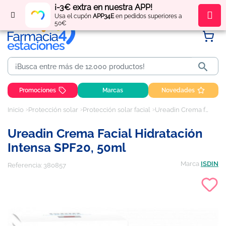
¡-3€ extra en nuestra APP!
Regístrate
y obtén
puntos
por tus compras
Usa el cupón
APP34E
en pedidos superiores a
50€

Promociones
Marcas
Novedades
Inicio
Protección solar
Protección solar facial
Ureadin Crema facial Hidratación Intensa SPF20, 50ml
Ureadin Crema Facial Hidratación
Intensa SPF20, 50ml
Marca
ISDIN
Referencia:
380857