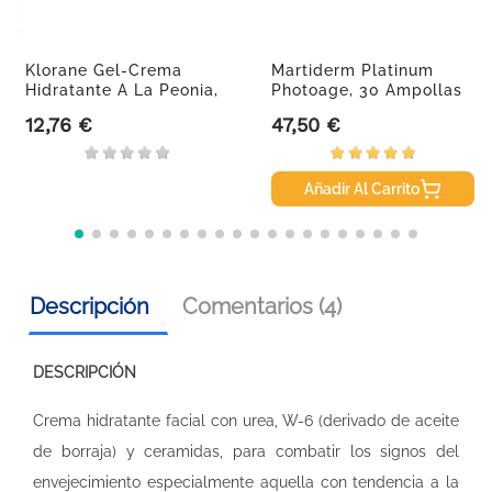
Klorane Gel-Crema
Martiderm Platinum
Hidratante A La Peonia,
Photoage, 30 Ampollas
200 Ml.
12,76 €
47,50 €
Precio
Precio
Añadir Al Carrito
Descripción
Comentarios (4)
DESCRIPCIÓN
Crema hidratante facial con urea, W-6 (derivado de aceite
de borraja) y ceramidas, para combatir los signos del
envejecimiento especialmente aquella con tendencia a la