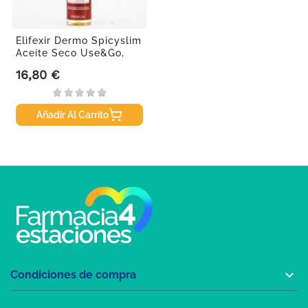
Elifexir Dermo Spicyslim
Aceite Seco Use&Go,
100ml
16,80 €
Precio
Añadir Al Carrito

Condiciones de compra