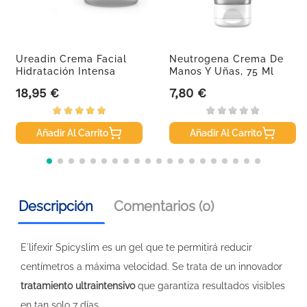
Ureadin Crema Facial
Neutrogena Crema De
Hidratación Intensa
Manos Y Uñas, 75 Ml
SPF20,...
18,95 €
7,80 €
Precio
Precio
Añadir Al Carrito
Añadir Al Carrito
Descripción
Comentarios (0)
E´lifexir Spicyslim es un gel que te permitirá reducir
centímetros a máxima velocidad. Se trata de un innovador
tratamiento ultraintensivo
que garantiza resultados visibles
en tan solo 7 días.