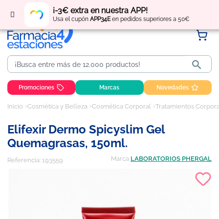
Regístrate
y obtén
puntos
por tus compras
¡-3€ extra en nuestra APP!
Usa el cupón
APP34E
en pedidos superiores a 50€

Promociones
Marcas
Novedades
Inicio
Cosmética y Belleza
Cosmética Corporal
Tratamientos Corpor
Elifexir Dermo Spicyslim Gel
Quemagrasas, 150ml.
Marca
LABORATORIOS PHERGAL
Referencia:
193559