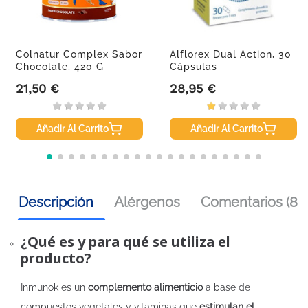
Colnatur Complex Sabor
Alflorex Dual Action, 30
Chocolate, 420 G
Cápsulas
21,50 €
28,95 €
Precio
Precio
Añadir Al Carrito
Añadir Al Carrito
Descripción
Alérgenos
Comentarios (8)
¿Qué es y para qué se utiliza el
producto?
Inmunok es un
complemento alimenticio
a base de
compuestos vegetales y vitaminas que
estimulan el