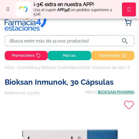
¡-3€ extra en nuestra APP!
Regístrate
y obtén
puntos
por tus compras
Usa el cupón
APP34E
en pedidos superiores a
50€

Promociones
Marcas
Novedades
Inicio
Cosmética y Belleza
Cosmética Facial
Contorno de ojos
Bioksan Inmunok, 30 cápsulas
Bioksan Inmunok, 30 Cápsulas
Marca
BIOKSAN PHARMA
Referencia:
177267