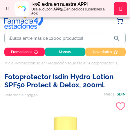
¡-3€ extra en nuestra APP!
Regístrate
y obtén
puntos
por tus compras
Usa el cupón
APP34E
en pedidos superiores a
50€

Promociones
Marcas
Novedades
Inicio
Protección solar
Protección solar facial
Fotoprotector Isdin Hydro Lotion SPF50 Protect & Detox, 200ml.
Fotoprotector Isdin Hydro Lotion
SPF50 Protect & Detox, 200ml.
Marca
ISDIN
Referencia:
197950