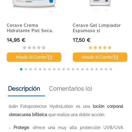
Cerave Crema
Cerave Gel Limpiador
Hidratante Piel Seca,
Espumoso 1l
454gr.
14,95 €
17,50 €
Precio
Precio
Añadir Al Carrito
Añadir Al Carrito
Descripción
Comentarios (0)
Isdin Fotoprotector HydroLotion es una
loción corporal
oleoacuosa bifásica
que realiza una doble acción:
-
Protege
: ofrece una muy alta protección UVB/UVA