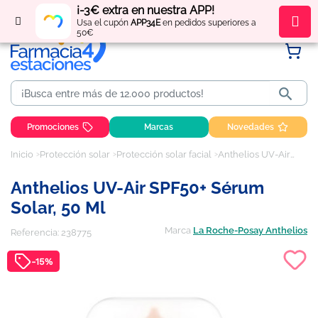
¡-3€ extra en nuestra APP!
Regístrate
y obtén
puntos
por tus compras
Usa el cupón
APP34E
en pedidos superiores a
50€

Promociones
Marcas
Novedades
Inicio
Protección solar
Protección solar facial
Anthelios UV-Air SPF50+ Sérum Solar, 50 ml
Anthelios UV-Air SPF50+ Sérum
Solar, 50 Ml
Marca
La Roche-Posay Anthelios
Referencia:
238775
-15%