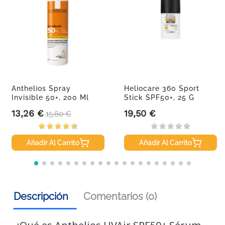
Anthelios Spray
Heliocare 360 Sport
Invisible 50+, 200 Ml
Stick SPF50+, 25 G
13,26 €
19,50 €
Precio
Precio base
Precio
15,60 €
Añadir Al Carrito
Añadir Al Carrito
Descripción
Comentarios (0)