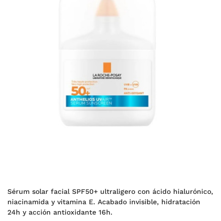
Sérum solar facial SPF50+ ultraligero con ácido hialurónico,
niacinamida y vitamina E. Acabado invisible, hidratación
24h y acción antioxidante 16h.