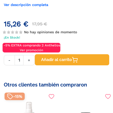
Ver descripción completa
15,26 €
17,95 €
No hay opiniones de momento
¡En Stock!
-5% EXTRA comprando 2 Anthelios
Ver promoción
Añadir al carrito
-
+
Otros clientes también compraron
-15%