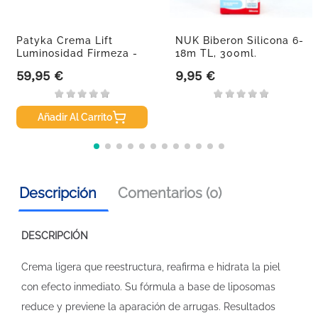
Patyka Crema Lift
NUK Biberon Silicona 6-
Luminosidad Firmeza -
18m TL, 300ml.
Rica,...
59,95 €
9,95 €
Precio
Precio
Añadir Al Carrito
Descripción
Comentarios (0)
DESCRIPCIÓN
Crema ligera que reestructura, reafirma e hidrata la piel
con efecto inmediato. Su fórmula a base de liposomas
reduce y previene la aparación de arrugas. Resultados