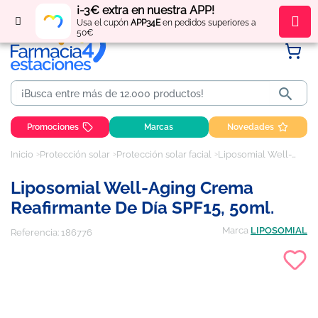
¡-3€ extra en nuestra APP!
Regístrate
y obtén
puntos
por tus compras
Usa el cupón
APP34E
en pedidos superiores a
50€

Promociones
Marcas
Novedades
Inicio
Protección solar
Protección solar facial
Liposomial Well-Aging Crema Reafirmante de Día SPF15, 50ml.
Liposomial Well-Aging Crema
Reafirmante De Día SPF15, 50ml.
Marca
LIPOSOMIAL
Referencia:
186776