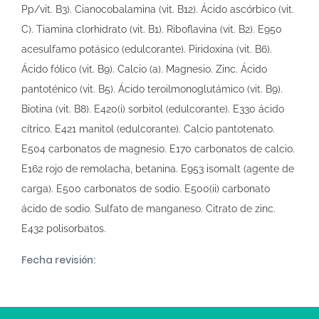
Pp/vit. B3). Cianocobalamina (vit. B12). Ácido ascórbico (vit.
C). Tiamina clorhidrato (vit. B1). Riboflavina (vit. B2). E950
acesulfamo potásico (edulcorante). Piridoxina (vit. B6).
Ácido fólico (vit. B9). Calcio (a). Magnesio. Zinc. Ácido
pantoténico (vit. B5). Ácido teroilmonoglutámico (vit. B9).
Biotina (vit. B8). E420(i) sorbitol (edulcorante). E330 ácido
cítrico. E421 manitol (edulcorante). Calcio pantotenato.
E504 carbonatos de magnesio. E170 carbonatos de calcio.
E162 rojo de remolacha, betanina. E953 isomalt (agente de
carga). E500 carbonatos de sodio. E500(ii) carbonato
ácido de sodio. Sulfato de manganeso. Citrato de zinc.
E432 polisorbatos.
Fecha revisión: