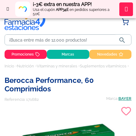
¡-3€ extra en nuestra APP!
Regístrate
y obtén
puntos
por tus compras
Usa el cupón
APP34E
en pedidos superiores a
50€

Promociones
Marcas
Novedades
Inicio
Nutrición
Vitaminas y minerales
Suplementos vitamínicos
Ber
Berocca Performance, 60
Comprimidos
Marca
BAYER
Referencia:
171682