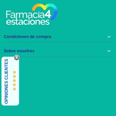

Condiciones de compra

Sobre nosotros
OPINIONES CLIENTES