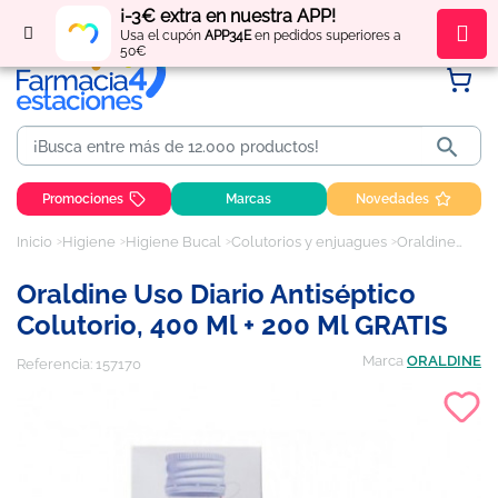
¡-3€ extra en nuestra APP!
Regístrate
y obtén
puntos
por tus compras
Usa el cupón
APP34E
en pedidos superiores a
50€

Promociones
Marcas
Novedades
Inicio
Higiene
Higiene Bucal
Colutorios y enjuagues
Oraldine uso diario antiséptico colutorio, 400 ml + 200 ml GRATIS
Oraldine Uso Diario Antiséptico
Colutorio, 400 Ml + 200 Ml GRATIS
Marca
ORALDINE
Referencia:
157170