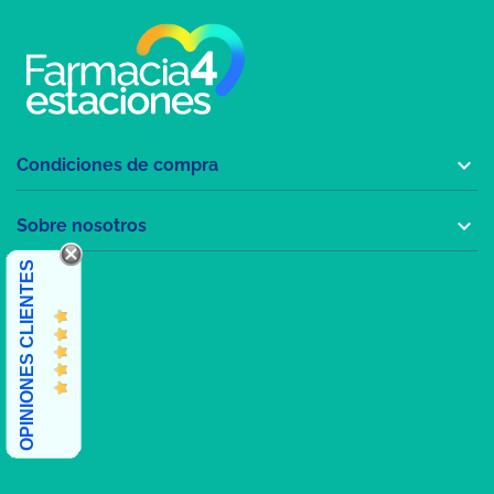

Condiciones de compra

Sobre nosotros
OPINIONES CLIENTES