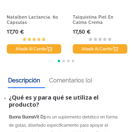
Natalben Lactancia, 60
Talquistina Piel En
Cápsulas
Calma Crema
Hidratante, 400 Ml
17,70 €
17,50 €
Precio
Precio
Añadir Al Carrito
Añadir Al Carrito
Descripción
Comentarios (0)
¿Qué es y para qué se utiliza el
producto?
Buona BuonaVit D3
es un suplemento dietético en forma
de gotas, diseñado específicamente para apoyar el