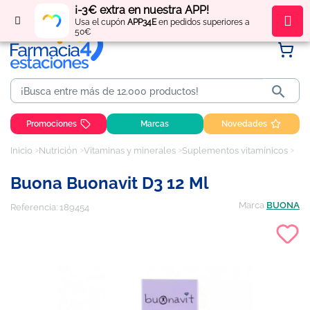
¡-3€ extra en nuestra APP!
Regístrate
y obtén
puntos
por tus compras
Usa el cupón
APP34E
en pedidos superiores a
50€

Promociones
Marcas
Novedades
Inicio
Nutrición
Vitaminas y minerales
Suplementos vitamínicos
Buo
Buona Buonavit D3 12 Ml
Marca
BUONA
Referencia:
189454