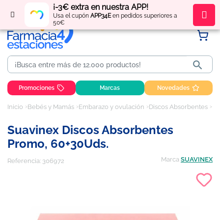
¡-3€ extra en nuestra APP!
Regístrate
y obtén
puntos
por tus compras
Usa el cupón
APP34E
en pedidos superiores a
50€

Promociones
Marcas
Novedades
Inicio
Bebés y Mamás
Embarazo y ovulación
Discos Absorbentes
Su
Suavinex Discos Absorbentes
Promo, 60+30Uds.
Marca
SUAVINEX
Referencia:
306972