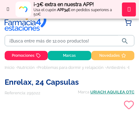
¡-3€ extra en nuestra APP!
Regístrate
y obtén
puntos
por tus compras
Usa el cupón
APP34E
en pedidos superiores a
50€

Promociones
Marcas
Novedades
Inicio
Nutrición
Problemas para dormir y relajación
Antiestrés
Enrelax, 24 capsulas
Enrelax, 24 Capsulas
Marca
URIACH AQUILEA OTC
Referencia:
295022