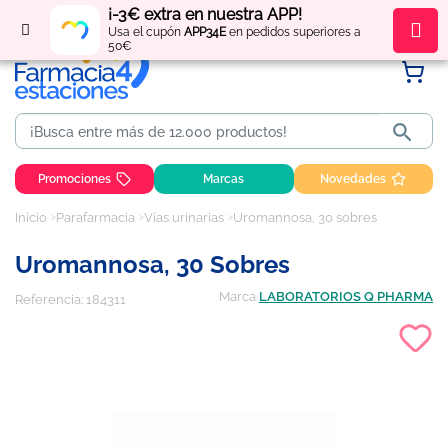
¡-3€ extra en nuestra APP!
Regístrate
y obtén
puntos
por tus compras
Usa el cupón
APP34E
en pedidos superiores a
50€

Promociones
Marcas
Novedades
Inicio
Parafarmacia
Vías urinarias
Uromannosa, 30 sobres
Uromannosa, 30 Sobres
Marca
LABORATORIOS Q PHARMA
Referencia:
184311