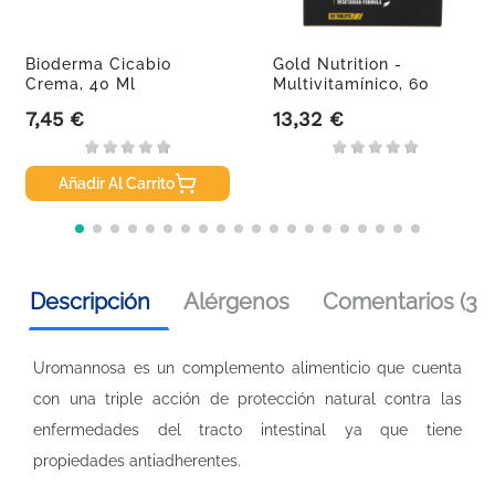
Bioderma Cicabio
Gold Nutrition -
Crema, 40 Ml
Multivitamínico, 60
Comprimidos
7,45 €
13,32 €
Precio
Precio
Añadir Al Carrito
Descripción
Alérgenos
Comentarios (3)
Uromannosa es un complemento alimenticio que cuenta
con una triple acción de protección natural contra las
enfermedades del tracto intestinal ya que tiene
propiedades antiadherentes.