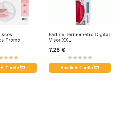
iscos
Farline Termómetro Digital
Suavi
es Promo,
Visor XXL
Zero.Z
A 2...
7,25 €
7,80 
Precio
Precio
 Al Carrito
Añadir Al Carrito
A