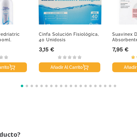
edriatric
Cinfa Solución Fisiológica,
Suavinex D
00ml.
40 Unidosis
Absorbent
60+30Uds.
3,15 €
7,95 €
Precio
Precio
rrito
Añadir Al Carrito
Añadir
oducto?