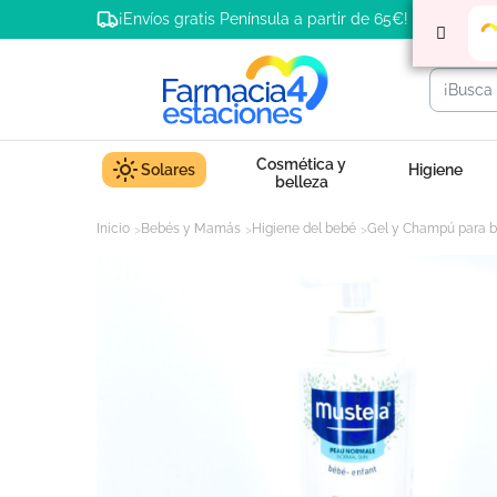
¡Envíos gratis Península a partir de 65€!
Cosmética y
Solares
Higiene
belleza
Inicio
Bebés y Mamás
Higiene del bebé
Gel y Champú para 