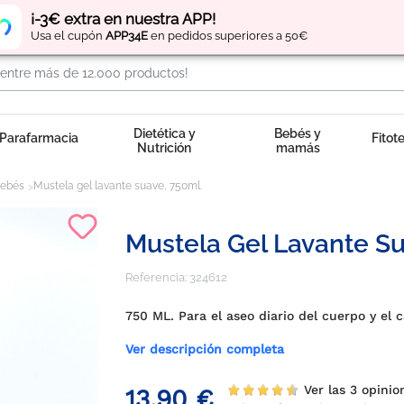
Regístrate
y obtén
puntos
por tus compras
¡-3€ extra en nuestra APP!
Usa el cupón
APP34E
en pedidos superiores a 50€
Dietética y
Bebés y
Parafarmacia
Fitot
Nutrición
mamás
bebés
Mustela gel lavante suave, 750ml.
Mustela Gel Lavante Su
Referencia:
324612
750 ML. Para el aseo diario del cuerpo y el 
Ver descripción completa
Ver las 3 opini
13,90 €