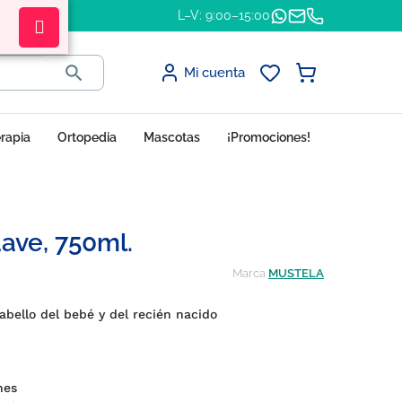
L–V: 9:00–15:00

Mi cuenta
erapia
Ortopedia
Mascotas
¡Promociones!
ave, 750ml.
Marca
MUSTELA
cabello del bebé y del recién nacido
ones