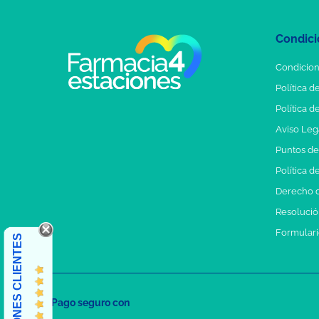
Condici
Condicion
Política d
Política d
Aviso Leg
Puntos d
Política d
Derecho d
Resolución
Formulari
OPINIONES CLIENTES
Pago seguro con