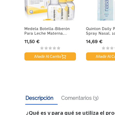
caplast
Medela Botella-Biberón
Quinton Daily P
Para Leche Materna,...
Spray Nasal, 1
11,50 €
14,69 €
Precio
Precio
Añadir Al Carrito
Añadir Al Ca
Descripción
Comentarios (3)
¿Qué es y para qué se utiliza el pr