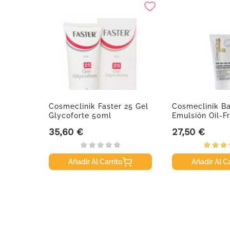
Cosmeclinik Faster 25 Gel
Cosmeclinik Ba
Glycoforte 50ml
Emulsión Oil-F
SPF50+,...
35,60 €
27,50 €
Precio
Precio
Añadir Al Carrito
Añadir Al Ca