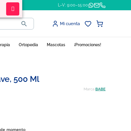
L–V: 9:00–15:00

Mi cuenta
erapia
Ortopedia
Mascotas
¡Promociones!
ve, 500 Ml
Marca
BABE
s de momento