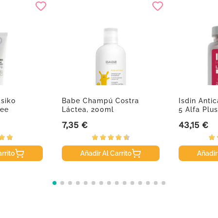
siko
Babe Champú Costra
Isdin Anti
ree
Láctea, 200ml
5 Alfa Plu
7,35 €
43,15 €
Precio
Precio
rrito
Añadir Al Carrito
Añadir