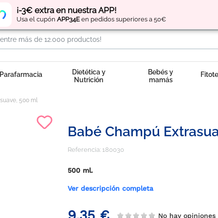
Regístrate
y obtén
puntos
por tus compras
¡-3€ extra en nuestra APP!
Usa el cupón
APP34E
en pedidos superiores a 50€
Dietética y
Bebés y
Parafarmacia
Fitot
Nutrición
mamás
suave, 500 ml
Babé Champú Extrasua
Referencia:
180030
500 ml.
Ver descripción completa
9,35 €
No hay opinione