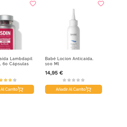
caída Lambdapil
Babé Locion Anticaida,
Isdin
s, 60 Cápsulas
100 Ml
Fluid,
14,95 €
25,50
Precio
Precio
 Al Carrito
Añadir Al Carrito
A