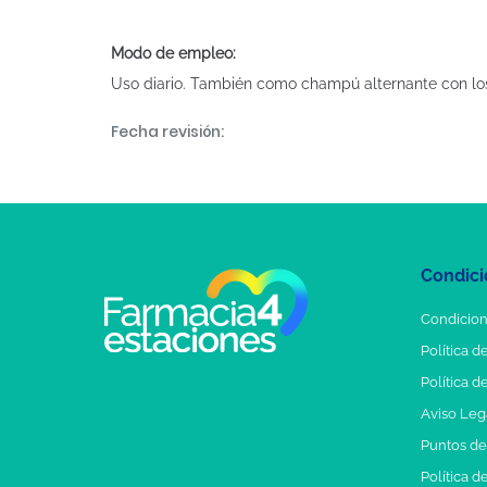
Modo de empleo:
Uso diario. También como champú alternante con lo
Fecha revisión:
Condici
Condicion
Política d
Política d
Aviso Leg
Puntos d
Política d