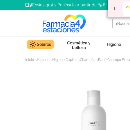
¡Envíos gratis Península a partir de 65€!
Cosmética y
Solares
Higiene
belleza
Inicio
Higiene
Higiene Capilar
Champús
Babé Champú Extra