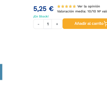
Ver la opinión
5,25 €
Valoración media:
10
/10 Nº va
¡En Stock!
Añadir al carrito
-
+