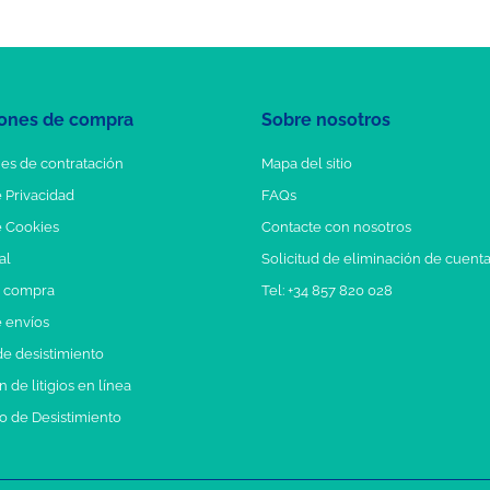
ones de compra
Sobre nosotros
es de contratación
Mapa del sitio
e Privacidad
FAQs
e Cookies
Contacte con nosotros
al
Solicitud de eliminación de cuent
e compra
Tel: +34 857 820 028
e envíos
e desistimiento
 de litigios en línea
o de Desistimiento