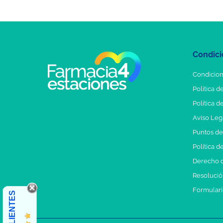
Condici
Condicion
Política d
Política d
Aviso Leg
Puntos d
Política d
Derecho d
Resolución
Formulari