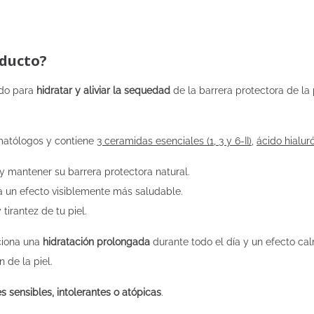
roducto?
ado para
hidratar y aliviar la sequedad
de la barrera protectora de l
matólogos y contiene
3 ceramidas esenciales (1, 3 y 6-II)
,
ácido hialur
 y mantener su barrera protectora natural.
ara un efecto visiblemente más saludable.
tirantez de tu piel.
ciona una
hidratación prolongada
durante todo el día y un efecto ca
n de la piel.
es sensibles, intolerantes o atópicas
.