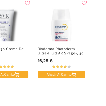
l 30 Crema De
Bioderma Photoderm
Biode
.
Ultra-Fluid AR SPF50+, 40
SPF50+
Ml
Ml
16,25 €
14,95
Precio
Precio
 Al Carrito
Añadir Al Carrito
A