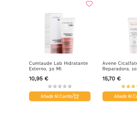
, 10 Ml
Cumlaude Lab Hidratante
Avene Cicalfa
Externo, 30 Ml
Reparadora, 1
10,95 €
15,70 €
Precio
Precio
Añadir Al Carrito
Añadir Al Ca