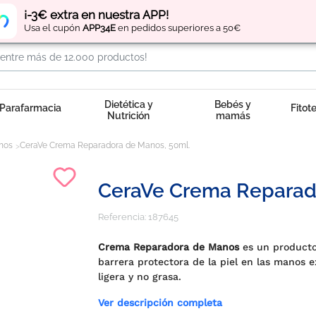
Regístrate
y obtén
puntos
por tus compras
¡-3€ extra en nuestra APP!
Usa el cupón
APP34E
en pedidos superiores a 50€
Dietética y
Bebés y
Parafarmacia
Fitot
Nutrición
mamás
nos
CeraVe Crema Reparadora de Manos, 50ml.
CeraVe Crema Reparad
Referencia:
187645
Crema Reparadora de Manos
es un producto 
barrera protectora de la piel en las manos
ligera y no grasa.
Ver descripción completa