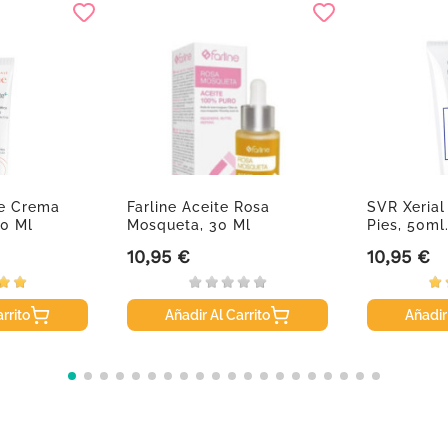
te Crema
Farline Aceite Rosa
SVR Xeria
00 Ml
Mosqueta, 30 Ml
Pies, 50ml
10,95 €
10,95 €
Precio
Precio
rrito
Añadir Al Carrito
Añadir