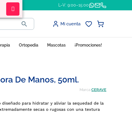
L–V: 9:00–15:00

Mi cuenta
erapia
Ortopedia
Mascotas
¡Promociones!
ora De Manos, 50ml.
Marca
CERAVE
diseñado para hidratar y aliviar la sequedad de la
 extremadamente secas o rugosas con una textura