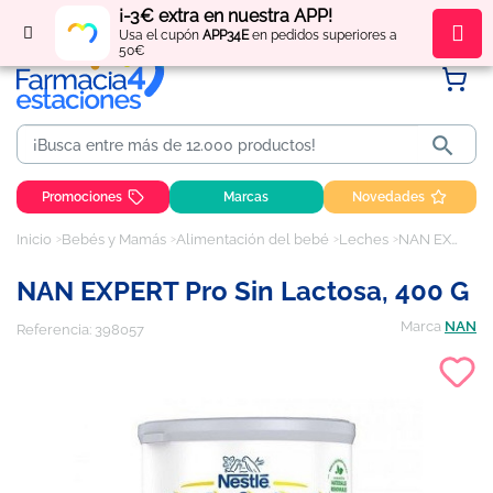
¡-3€ extra en nuestra APP!
Regístrate
y obtén
puntos
por tus compras
Usa el cupón
APP34E
en pedidos superiores a
50€

Promociones
Marcas
Novedades
Inicio
Bebés y Mamás
Alimentación del bebé
Leches
NAN EXPERT pro sin lactosa, 400 g
NAN EXPERT Pro Sin Lactosa, 400 G
Marca
NAN
Referencia:
398057