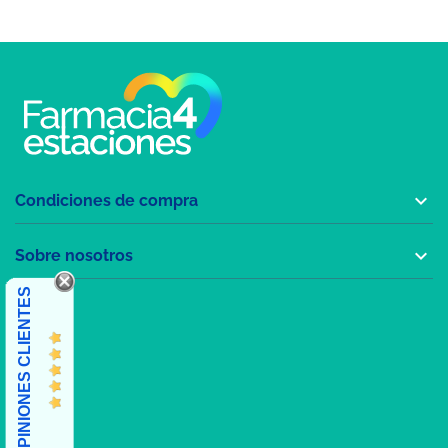

Condiciones de compra

Sobre nosotros
OPINIONES CLIENTES