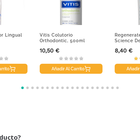
or Lingual
Vitis Colutorio
Regenerat
Orthodontic, 500ml
Science De
Avanzado,.
10,50 €
8,40 €
Precio
Precio
rrito
Añadir Al Carrito
Añadir
oducto?