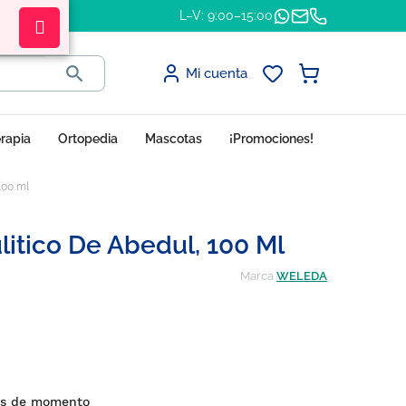
L–V: 9:00–15:00

Mi cuenta
erapia
Ortopedia
Mascotas
¡Promociones!
100 ml
litico De Abedul, 100 Ml
Marca
WELEDA
es de momento