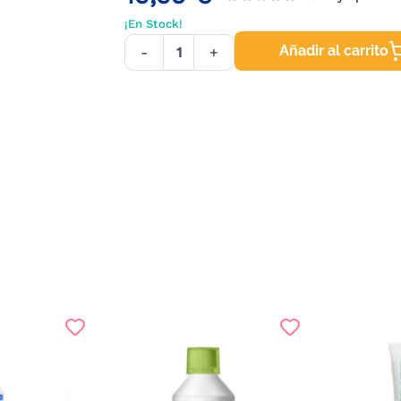
¡En Stock!
Añadir al carrito
-
+