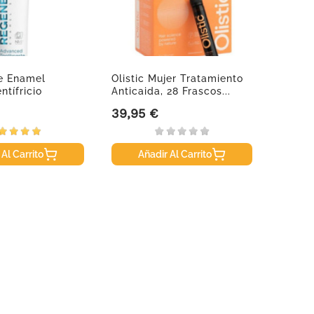
e Enamel
Olistic Mujer Tratamiento
Gold C
ntífricio
Anticaida, 28 Frascos...
10x50
..
39,95 €
41,95
Precio
Precio
 Al Carrito
Añadir Al Carrito
A