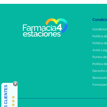
Condici
Condicion
Política d
Política d
Aviso Leg
Puntos d
Política d
Derecho d
Resolución
Formulari
OPINIONES CLIENTES