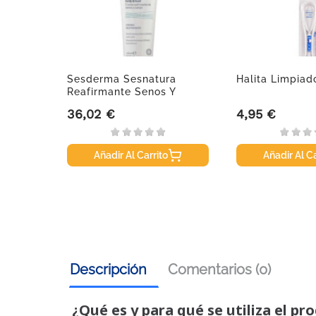
el
Sesderma Sesnatura
Halita Limpiad
Reafirmante Senos Y
Cuerpo,...
36,02 €
4,95 €
Precio
Precio
Añadir Al Carrito
Añadir Al Ca
Descripción
Comentarios (0)
¿Qué es y para qué se utiliza el pr