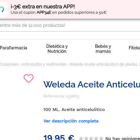
Regístrate
y obtén
puntos
por tus compras
¡-3€ extra en nuestra APP!
Usa el cupón
APP34E
en pedidos superiores a 50€
Dietética y
Bebés y
Parafarmacia
Fitot
Nutrición
mamás
Corporales
Anticelulitis y reafimantes
Weleda Aceite anticelulitico de abedul, 
Weleda Aceite Anticelu
Referencia:
153863
100 ML. Aceite anticelulitico
Ver descripción completa
19,95 €
No hay opinion