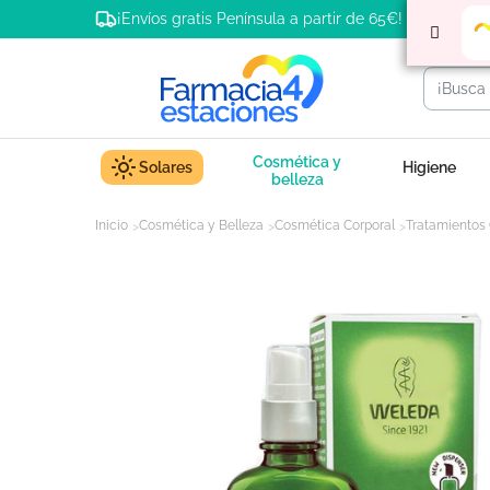
¡Envíos gratis Península a partir de 65€!
Cosmética y
Solares
Higiene
belleza
Inicio
Cosmética y Belleza
Cosmética Corporal
Tratamientos 