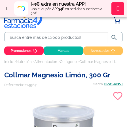
¡-3€ extra en nuestra APP!
Regístrate
y obtén
puntos
por tus compras
Usa el cupón
APP34E
en pedidos superiores a
50€

Promociones
Marcas
Novedades
Inicio
Nutrición
Alimentación
Colágeno
Collmar Magnesio Limón, 300 gr
Collmar Magnesio Limón, 300 Gr
Marca
DRASANVI
Referencia:
214967