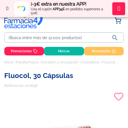
¡-3€ extra en nuestra APP!
Regístrate
y obtén
puntos
por tus compras
Usa el cupón
APP34E
en pedidos superiores a
50€

Promociones
Marcas
Novedades
Inicio
Parafarmacia
Corazón y circulación
Colesterol
Fluocol, 30 cápsulas
Fluocol, 30 Cápsulas
Referencia:
207658