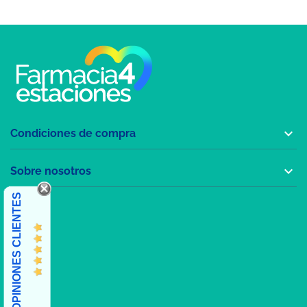

Condiciones de compra

Sobre nosotros
OPINIONES CLIENTES