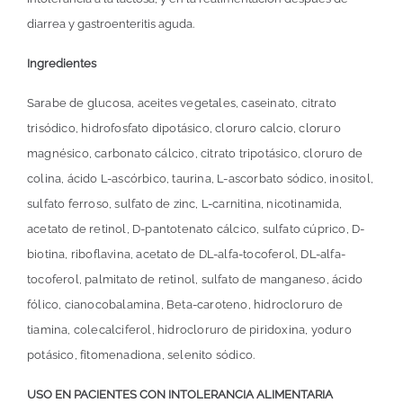
diarrea y gastroenteritis aguda.
Ingredientes
S
arabe de glucosa, aceites vegetales, caseinato, citrato
trisódico, hidrofosfato dipotásico, cloruro calcio, cloruro
magnésico, carbonato cálcico, citrato tripotásico, cloruro de
colina, ácido L-ascórbico, taurina, L-ascorbato sódico, inositol,
sulfato ferroso, sulfato de zinc, L-carnitina, nicotinamida,
acetato de retinol, D-pantotenato cálcico, sulfato cúprico, D-
biotina, riboflavina, acetato de DL-alfa-tocoferol, DL-alfa-
tocoferol, palmitato de retinol, sulfato de manganeso, ácido
fólico, cianocobalamina, Beta-caroteno, hidrocloruro de
tiamina, colecalciferol, hidrocloruro de piridoxina, yoduro
potásico, fitomenadiona, selenito sódico.
USO EN PACIENTES CON INTOLERANCIA ALIMENTARIA