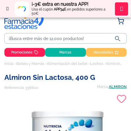
¡-3€ extra en nuestra APP!
Regístrate
y obtén
puntos
por tus compras
Usa el cupón
APP34E
en pedidos superiores a
50€

Promociones
Marcas
Novedades
Inicio
Bebés y Mamás
Alimentación del bebé
Leches
Almiron Sin Lactosa, 400 g
Almiron Sin Lactosa, 400 G
Marca
ALMIRON
Referencia:
336610