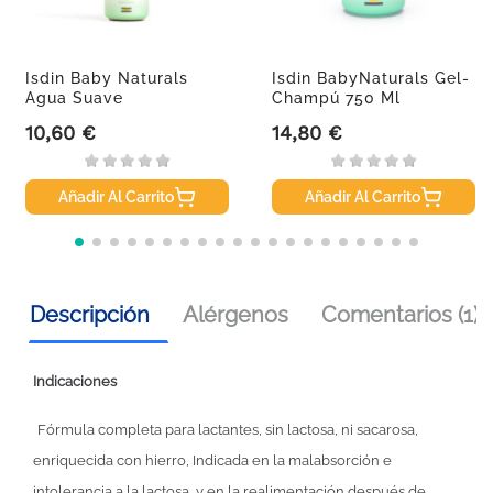
Isdin Baby Naturals
Isdin BabyNaturals Gel-
Agua Suave
Champú 750 Ml
Perfumada...
10,60 €
14,80 €
Precio
Precio
Añadir Al Carrito
Añadir Al Carrito
Descripción
Alérgenos
Comentarios (1)
Indicaciones
Fórmula completa para lactantes, sin lactosa, ni sacarosa,
enriquecida con hierro, Indicada en la malabsorción e
intolerancia a la lactosa, y en la realimentación después de