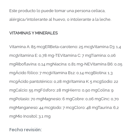
Este producto lo puede tomar una persona celiaca,
alérgica/intolerante al huevo, o intolerante a la leche.
VITAMINAS Y MINERALES
Vitamina A: 85 mcgERBeta-caroteno: 25 mcgVitamina D3: 1,4
mcgVitamina E: 0,78 mg-TEVitamina C: 7 mgTiamina: 0,06
mgRiboflavina: 0,14 mgNiacina: 0,81 mg-NEVitamina B6: 0,05
mgÁcido fólico: 7 mcgVitamina B12: 0,14 mcgBiotina: 1,3
mcgÁcido pantoténico: 0,28 mgVitamina K: 5 mcgSodio: 22
mgCalcio: 55 mgFósforo: 28 mgHierro: 0,90 mgColina: 9
mgPotasio: 70 mgMagnesio: 6 mgCobre: 0,06 mgCinc: 0,70
mgManganeso: 44 mcgIodo: 7 mcgCloro: 48 mgTaurina: 6,2
mgMio Inositol: 3,1 mg
Fecha revisión: