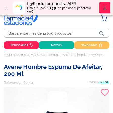
¡-3€ extra en nuestra APP!
Regístrate
y obtén
puntos
por tus compras
Usa el cupón
APP34E
en pedidos superiores a
50€

Promociones
Marcas
Novedades
Inicio
Cosmética y Belleza
Hombre
Antiedad hombre
Avène Hombre Espuma de Afeitar, 200 ml
Avène Hombre Espuma De Afeitar,
200 Ml
Marca
AVENE
Referencia:
360594