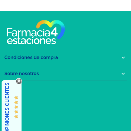

Condiciones de compra

Sobre nosotros
OPINIONES CLIENTES