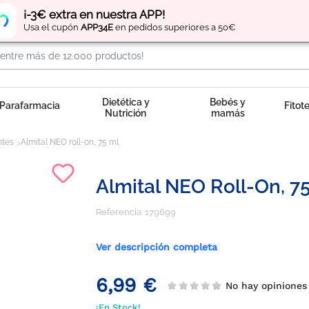
Regístrate
y obtén
puntos
por tus compras
¡-3€ extra en nuestra APP!
Usa el cupón
APP34E
en pedidos superiores a 50€
Dietética y
Bebés y
Parafarmacia
Fitot
Nutrición
mamás
ntes
Almital NEO roll-on, 75 ml
Almital NEO Roll-On, 7
Referencia:
179699
Ver descripción completa
6,99 €
No hay opinion
¡En Stock!