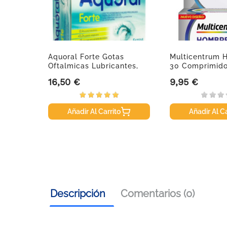
 Duplo,
Aquoral Forte Gotas
Multicentrum 
Oftalmicas Lubricantes,
30 Comprimid
30...
16,50 €
9,95 €
Precio
Precio
Añadir Al Carrito
Añadir Al Ca
Descripción
Comentarios (0)