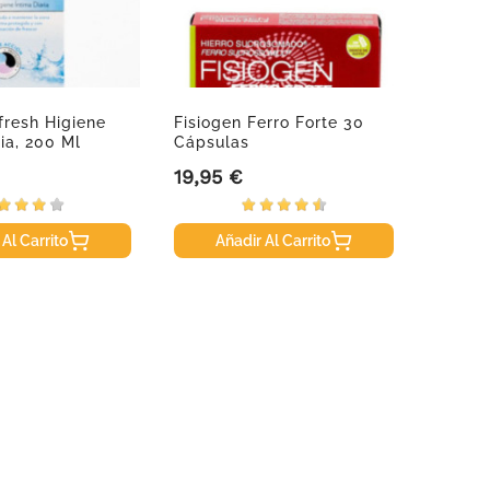
resh Higiene
Fisiogen Ferro Forte 30
Trigop
ria, 200 Ml
Cápsulas
19,95 €
24,50
Precio
Precio
 Al Carrito
Añadir Al Carrito
A