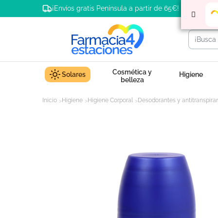
¡Envíos gratis Península a partir de 65€!
Cosmética y
Solares
Higiene
belleza
Inicio
Higiene
Higiene Corporal
Desodorantes y antitranspira