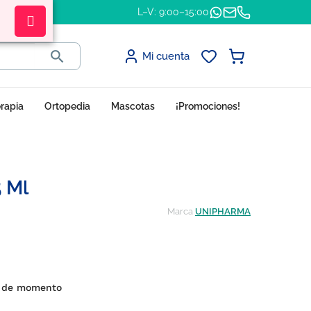
L–V: 9:00–15:00

Mi cuenta
erapia
Ortopedia
Mascotas
¡Promociones!
5 Ml
Marca
UNIPHARMA
es de momento