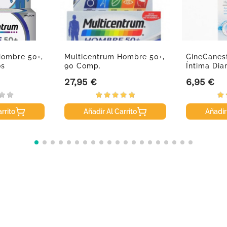
Hombre 50+,
Multicentrum Hombre 50+,
GineCanesf
os
90 Comp.
Íntima Dia
27,95 €
6,95 €
Precio
Precio
rrito
Añadir Al Carrito
Añadir