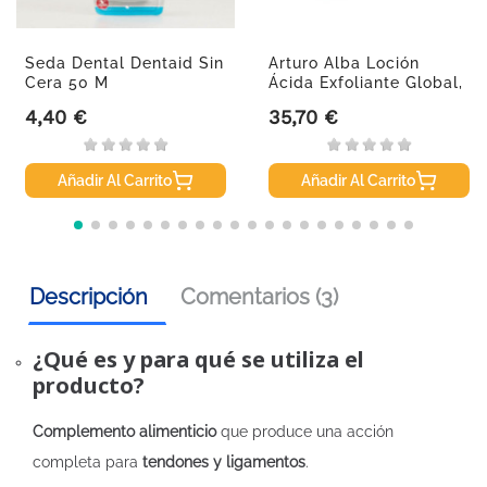
Seda Dental Dentaid Sin
Arturo Alba Loción
Cera 50 M
Ácida Exfoliante Global,
125 Ml
4,40 €
35,70 €
Precio
Precio
Añadir Al Carrito
Añadir Al Carrito
Descripción
Comentarios (3)
¿Qué es y para qué se utiliza el
producto?
Complemento alimenticio
que produce una acción
completa para
tendones y ligamentos
.