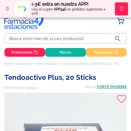
¡-3€ extra en nuestra APP!
Regístrate
y obtén
puntos
por tus compras
Usa el cupón
APP34E
en pedidos superiores a
50€

Promociones
Marcas
Novedades
Inicio
Nutrición
Alimentación
Complementos alimenticios
Tendoactive Plus, 20 sticks
Tendoactive Plus, 20 Sticks
Marca
FORTE PHARMA
Referencia:
199915