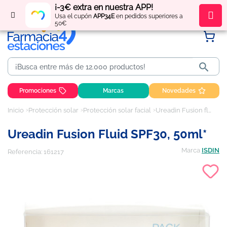
¡-3€ extra en nuestra APP!
Regístrate
y obtén
puntos
por tus compras
Usa el cupón
APP34E
en pedidos superiores a
50€

Promociones
Marcas
Novedades
Inicio
Protección solar
Protección solar facial
Ureadin Fusion fluid SPF30, 50ml*
Ureadin Fusion Fluid SPF30, 50ml*
Marca
ISDIN
Referencia:
161217