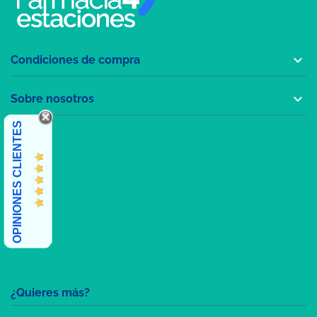

Condiciones de compra

Sobre nosotros
OPINIONES CLIENTES
¿Quieres más?