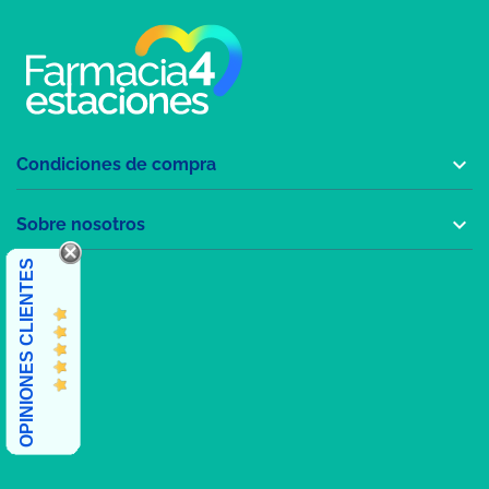

Condiciones de compra

Sobre nosotros
OPINIONES CLIENTES