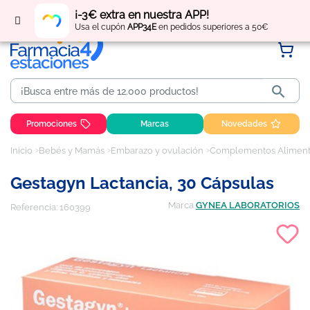
Regístrate
y obtén
puntos
por tus compras
¡-3€ extra en nuestra APP!
Usa el cupón
APP34E
en pedidos superiores a 50€

Promociones
Marcas
Novedades
Inicio
Bebés y Mamás
Embarazo y ovulación
Complementos Aliment
Gestagyn Lactancia, 30 Cápsulas
Marca
GYNEA LABORATORIOS
Referencia:
160399