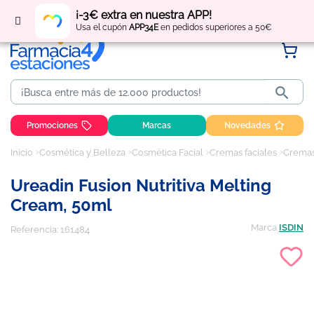
Regístrate
y obtén
puntos
por tus compras
¡-3€ extra en nuestra APP!
Usa el cupón
APP34E
en pedidos superiores a 50€

Promociones
Marcas
Novedades
Inicio
Cosmética y Belleza
Cosmética Facial
Cremas faciales
Cremas
Ureadin Fusion Nutritiva Melting
Cream, 50ml
Marca
ISDIN
Referencia:
161484