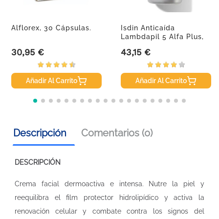
Alflorex, 30 Cápsulas.
Isdin Anticaída
Lambdapil 5 Alfa Plus,
60 Cápsulas
30,95 €
43,15 €
Precio
Precio
Añadir Al Carrito
Añadir Al Carrito
Descripción
Comentarios (0)
DESCRIPCIÓN
Crema facial dermoactiva e intensa. Nutre la piel y
reequilibra el film protector hidrolipídico y activa la
renovación celular y combate contra los signos del