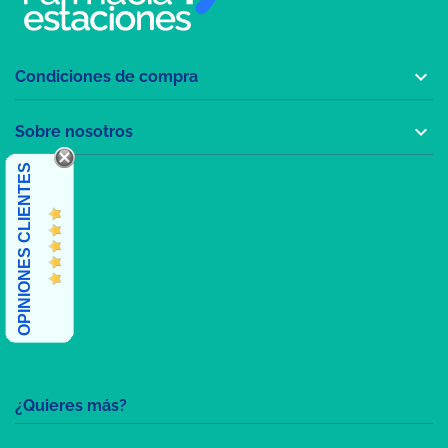

Condiciones de compra

Sobre nosotros
OPINIONES CLIENTES
¿Quieres más?