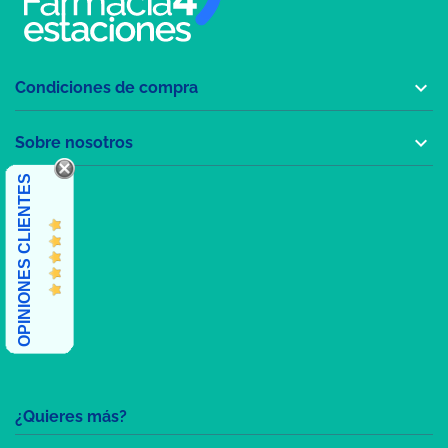

Condiciones de compra

Sobre nosotros
OPINIONES CLIENTES
¿Quieres más?