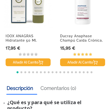
IOOX ANAGRAS
Ducray Anaphase
Hidratante 50 Ml.
Champú Caída Crónica,
400 Ml
17,95 €
15,95 €
Precio
Precio
Añadir Al Carrito
Añadir Al Carrito
Descripción
Comentarios (0)
¿Qué es y para qué se utiliza el
producto?