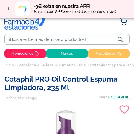
Regístrate
y obtén
puntos
por tus compras
¡-3€ extra en nuestra APP!
Usa el cupón
APP34E
en pedidos superiores a 50€

Promociones
Marcas
Novedades
Inicio
Cosmética y Belleza
Cosmética Facial
Tratamientos para el acn
Cetaphil PRO Oil Control Espuma
Limpiadora, 235 Ml
Marca
CETAPHIL
Referencia:
176541