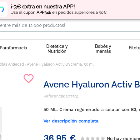
Regístrate
y obtén
puntos
por tus compras
¡-3€ extra en nuestra APP!
Usa el cupón
APP34E
en pedidos superiores a 50€
Dietética y
Bebés y
Parafarmacia
Fitot
Nutrición
mamás
llas Antiedad
Avene Hyaluron Activ B3 crema, 50 ml
Avene Hyaluron Activ B
Referencia:
207531
50 ML. Crema regeneradora celular con B3, r
Ver descripción completa
36,95 €
No hay opinio