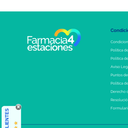
Condici
Condicion
Política d
Política d
Aviso Leg
Puntos d
Política d
Derecho d
Resolución
Formulari