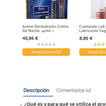
lmante
Avene Dermabsolu Crema
Cumlaude Lab
De Noche, 40ml +
Lubricante Vag
REGALO...
45,95 €
8,95 €
Precio
Precio
Añadir Al Carrito
Añadir Al Ca
Descripción
Comentarios (0)
¿Qué es y para qué se utiliza el pr