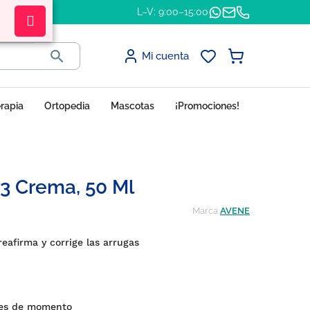
L–V: 9:00–15:00

Mi cuenta
erapia
Ortopedia
Mascotas
¡Promociones!
3 Crema, 50 Ml
Marca
AVENE
eafirma y corrige las arrugas
nes de momento