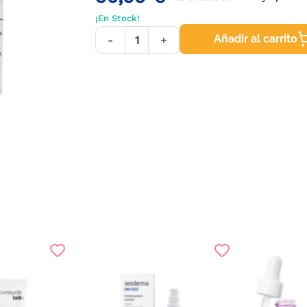
¡En Stock!
Añadir al carrito
-
+