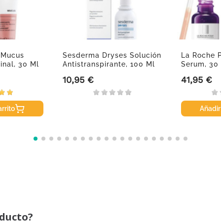
 Mucus
Sesderma Dryses Solución
La Roche 
inal, 30 Ml
Antistranspirante, 100 Ml
Serum, 30
10,95 €
41,95 €
Precio
Precio
rrito
Añadir
oducto?