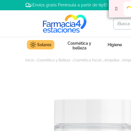
¡Envíos gratis Península a partir de 65€!
Cosmética y
Solares
Higiene
belleza
Inicio
Cosmética y Belleza
Cosmética Facial
Ampollas
Ampo