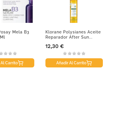
Posay Mela B3
Klorane Polysianes Aceite
Kloran
 Ml
Reparador After Sun...
Seco A
12,30 €
19,95
Precio
Precio
 Al Carrito
Añadir Al Carrito
A