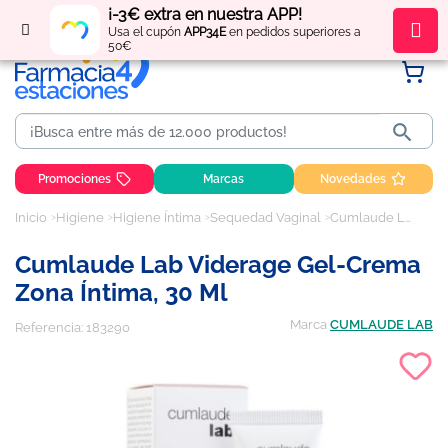
¡-3€ extra en nuestra APP!
Regístrate
y obtén
puntos
por tus compras
Usa el cupón
APP34E
en pedidos superiores a
50€

Promociones
Marcas
Novedades
Inicio
Higiene
Higiene Íntima
Sequedad Vaginal
Cumlaude Lab Viderage gel-crema zona íntima, 30 ml
Cumlaude Lab Viderage Gel-Crema
Zona Íntima, 30 Ml
Marca
CUMLAUDE LAB
Referencia:
183290