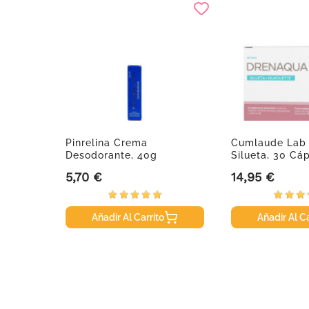
lvar
Pinrelina Crema
Cumlaude Lab
dor,...
Desodorante, 40g
Silueta, 30 Cá
5,70 €
14,95 €
Precio
Precio
Añadir Al Carrito
Añadir Al Ca