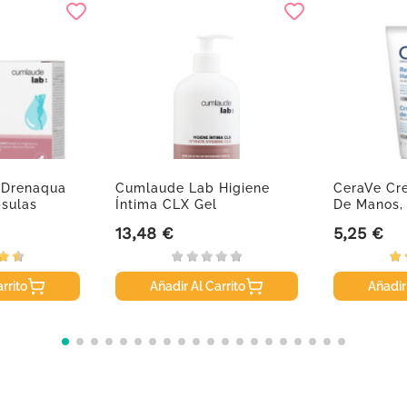
 Drenaqua
Cumlaude Lab Higiene
CeraVe Cr
psulas
Íntima CLX Gel
De Manos,
Limpiador,...
13,48 €
5,25 €
Precio
Precio
rrito
Añadir Al Carrito
Añadir