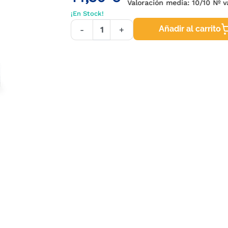
Valoración media:
10
/10 Nº 
¡En Stock!
Añadir al carrito
-
+