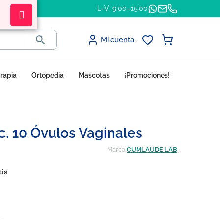
L–V: 9:00–15:00

Mi cuenta
erapia
Ortopedia
Mascotas
¡Promociones!
, 10 Óvulos Vaginales
Marca
CUMLAUDE LAB
tis