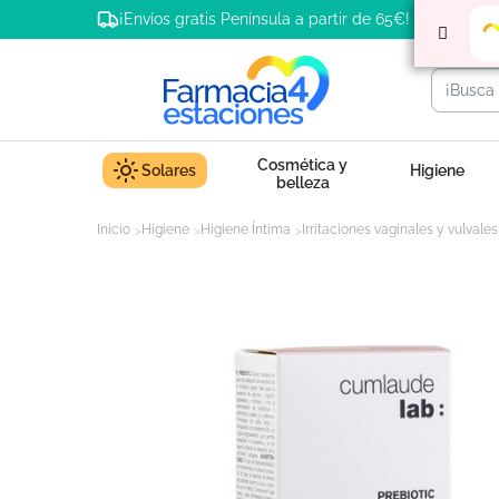
¡Envíos gratis Península a partir de 65€!
Cosmética y
Solares
Higiene
belleza
Inicio
Higiene
Higiene Íntima
Irritaciones vaginales y vulvales