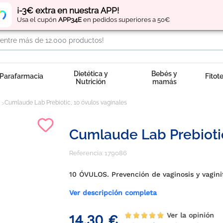
Regístrate
y obtén
puntos
por tus compras
¡-3€ extra en nuestra APP!
Usa el cupón
APP34E
en pedidos superiores a 50€
Dietética y
Bebés y
Parafarmacia
Fitot
Nutrición
mamás
Cumlaude Lab Prebiotic, 10 óvulos vaginales
Cumlaude Lab Prebiotic
Referencia:
179086
10 ÓVULOS. Prevención de vaginosis y vagini
Ver descripción completa
Ver la opinión
14,30 €