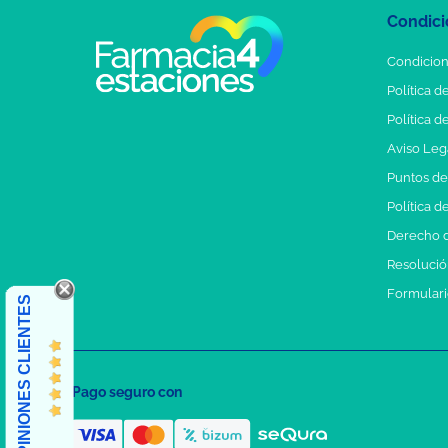
Condici
Condicion
Política d
Política d
Aviso Leg
Puntos d
Política d
Derecho d
Resolución
Formulari
OPINIONES CLIENTES
Pago seguro con