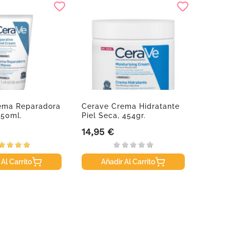
ema Reparadora
Cerave Crema Hidratante
Perspi
 50ml.
Piel Seca, 454gr.
14,95 €
13,95
Precio
Precio
 Al Carrito
Añadir Al Carrito
A