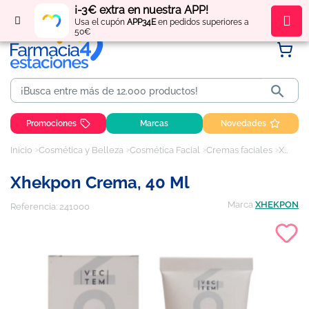
¡-3€ extra en nuestra APP!
Regístrate
y obtén
puntos
por tus compras
Usa el cupón
APP34E
en pedidos superiores a
50€

Promociones
Marcas
Novedades
Inicio
Cosmética y Belleza
Cosmética Facial
Cremas faciales
Xhekpon crema, 40 ml
Xhekpon Crema, 40 Ml
Marca
XHEKPON
Referencia:
241000