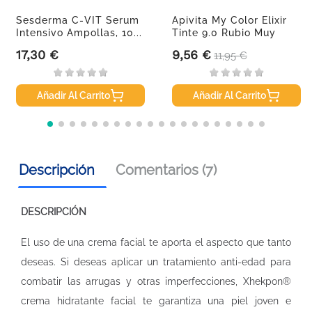
Sesderma C-VIT Serum
Apivita My Color Elixir
Intensivo Ampollas, 10...
Tinte 9.0 Rubio Muy
Claro
17,30 €
9,56 €
Precio
Precio
Precio base
11,95 €
Añadir Al Carrito
Añadir Al Carrito
Descripción
Comentarios (7)
DESCRIPCIÓN
El uso de una crema facial te aporta el aspecto que tanto
deseas. Si deseas aplicar un tratamiento anti-edad para
combatir las arrugas y otras imperfecciones, Xhekpon®
crema hidratante facial te garantiza una piel joven e