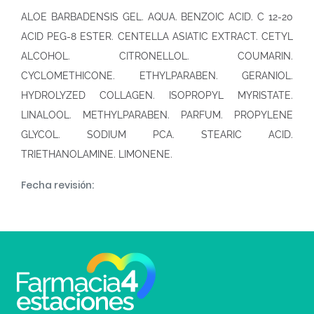
ALOE BARBADENSIS GEL. AQUA. BENZOIC ACID. C 12-20
ACID PEG-8 ESTER. CENTELLA ASIATIC EXTRACT. CETYL
ALCOHOL. CITRONELLOL. COUMARIN.
CYCLOMETHICONE. ETHYLPARABEN. GERANIOL.
HYDROLYZED COLLAGEN. ISOPROPYL MYRISTATE.
LINALOOL. METHYLPARABEN. PARFUM. PROPYLENE
GLYCOL. SODIUM PCA. STEARIC ACID.
TRIETHANOLAMINE. LIMONENE.
Fecha revisión: