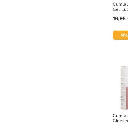
Cumla
Gel Lu
16,95
Precio
Añad
Cumla
Ginese
Vaginal