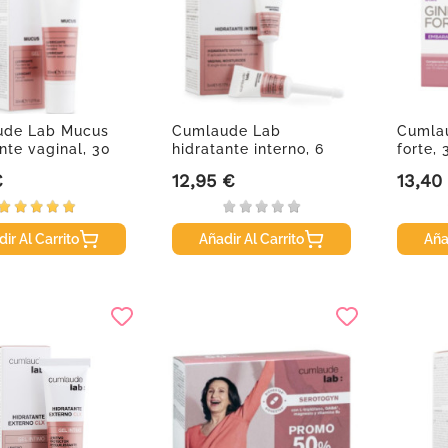
ude Lab Mucus
Cumlaude Lab
Cumlau
nte vaginal, 30
hidratante interno, 6
forte,
unidosis
€
12,95 €
13,40
Precio
Precio
ir Al Carrito
Añadir Al Carrito
Aña