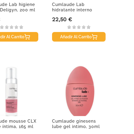
de Lab higiene
Cumlaude Lab
 Deligyn, 200 ml
hidratante interno
DUPLO 2 x 6...
€
22,50 €
Precio
dir Al Carrito
Añadir Al Carrito
ude mousse CLX
Cumlaude ginesens
e íntima, 165 ml
lube gel intimo, 30ml