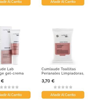
adir Al Carrito
Añadir Al Carrito
ude Lab
Cumlaude Toallitas
ge gel-crema
Perianales Limpiadoras,
ntima, 30 ml
15...
 €
3,70 €
Precio
adir Al Carrito
Añadir Al Carrito