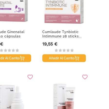
de Ginenatal
Cumlaude Tynbiotic
 30 cápsulas
Intimmune 28 sticks...
 €
19,55 €
Precio
dir Al Carrito
Añadir Al Carrito