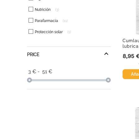
Nutrición
3
Parafarmacia
11
Protección solar
1
Cumla
lubrica
ml
PRICE
8,95 
Precio
3
€
-
51
€
Añad