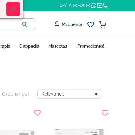
L–V: 9:00–15:00

Mi cuenta
erapia
Ortopedia
Mascotas
¡Promociones!
Ordenar por: