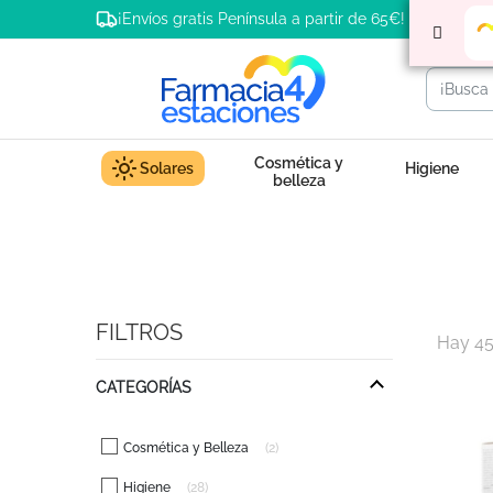
¡Envíos gratis Península a partir de 65€!
Cosmética y
Solares
Higiene
belleza
FILTROS
Hay 45
CATEGORÍAS
Cosmética y Belleza
2
Higiene
28