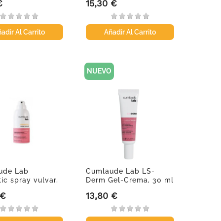
€
15,30 €
Precio
adir Al Carrito
Añadir Al Carrito
NUEVO
ude Lab
Cumlaude Lab LS-
tic spray vulvar,
Derm Gel-Crema, 30 ml
 €
13,80 €
Precio