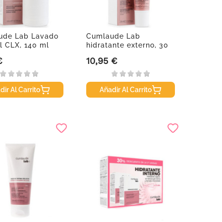
ude Lab Lavado
Cumlaude Lab
l CLX, 140 ml
hidratante externo, 30
ml
€
10,95 €
Precio
dir Al Carrito
Añadir Al Carrito