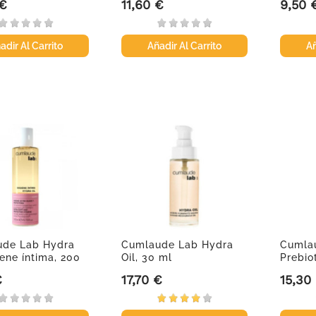
 €
11,60 €
9,50 
Precio
Precio
adir Al Carrito
Añadir Al Carrito
Añ
de Lab Hydra
Cumlaude Lab Hydra
Cumla
iene íntima, 200
Oil, 30 ml
Prebio
75 ml
€
17,70 €
15,30
Precio
Precio