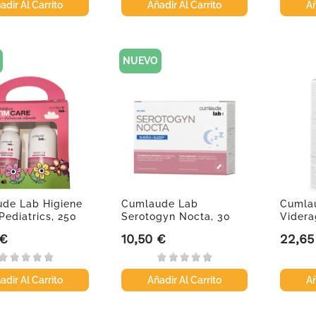
adir Al Carrito
Añadir Al Carrito
Añ
NUEVO
de Lab Higiene
Cumlaude Lab
Cumla
Pediatrics, 250
Serotogyn Nocta, 30
Videra
cápsulas
zona í
 €
10,50 €
22,65
Precio
Precio
adir Al Carrito
Añadir Al Carrito
Añ