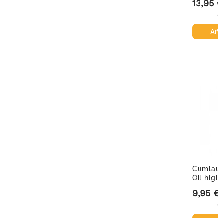
13,95
Precio
Añ
Cumlau
Oil hig
ml
9,95 
Precio