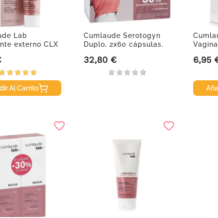
ude Lab
Cumlaude Serotogyn
Cumla
ante externo CLX
Duplo, 2x60 cápsulas.
Vagina
0 ml
€
32,80 €
6,95 
Precio
Precio
ir Al Carrito
Aña