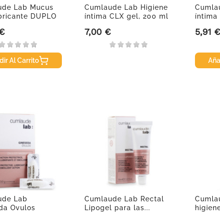
ude Lab Mucus
Cumlaude Lab Higiene
Cumlau
bricante DUPLO
íntima CLX gel, 200 ml
íntima
 €
7,00 €
5,91 
Precio
Precio
ir Al Carrito
Aña
ude Lab
Cumlaude Lab Rectal
Cumla
da Ovulos
Lipogel para las...
higien
es...