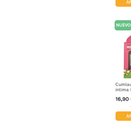
Añ
NUEVO
Cumlau
íntima 
ml...
16,90
Precio
Añ