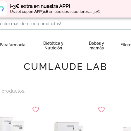
Regístrate
y obtén
puntos
por tus compras
¡-3€ extra en nuestra APP!
Usa el cupón
APP34E
en pedidos superiores a 50€
Dietética y
Bebés y
Parafarmacia
Fitot
Nutrición
mamás
CUMLAUDE LAB
 productos.