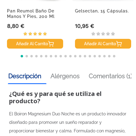
Pan Reumol Baño De
Gelsectan, 15 Cápsulas.
Manos Y Pies, 200 Ml
8,80 €
10,95 €
Precio
Precio
Añadir Al Carrito
Añadir Al Carrito
Descripción
Alérgenos
Comentarios (1)
¿Qué es y para qué se utiliza el
producto?
El Boiron Magnesium Duo Noche es un producto innovador
diseñado para promover un sueño reparador y
proporcionar bienestar y calma. Formulado con magnesio,