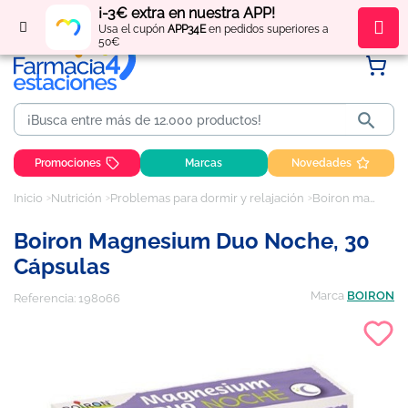
¡-3€ extra en nuestra APP!
Regístrate
y obtén
puntos
por tus compras
Usa el cupón
APP34E
en pedidos superiores a
50€

Promociones
Marcas
Novedades
Inicio
Nutrición
Problemas para dormir y relajación
Boiron magnesium duo noche, 30 cápsulas
Boiron Magnesium Duo Noche, 30
Cápsulas
Marca
BOIRON
Referencia:
198066