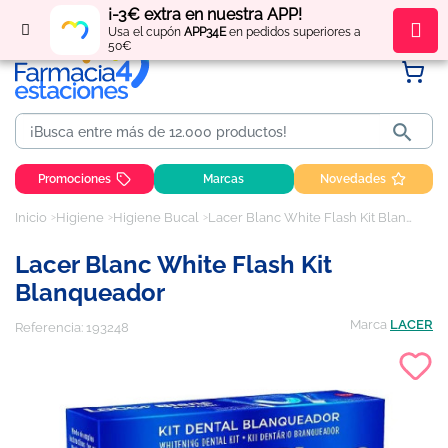
¡-3€ extra en nuestra APP!
Regístrate
y obtén
puntos
por tus compras
Usa el cupón
APP34E
en pedidos superiores a
50€

Promociones
Marcas
Novedades
Inicio
Higiene
Higiene Bucal
Lacer Blanc White Flash Kit Blanqueador
Lacer Blanc White Flash Kit
Blanqueador
Marca
LACER
Referencia:
193248