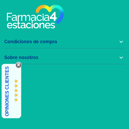

Condiciones de compra

Sobre nosotros
OPINIONES CLIENTES