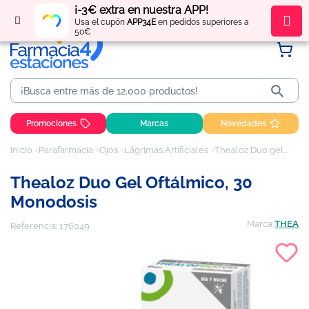
¡-3€ extra en nuestra APP!
Regístrate
y obtén
puntos
por tus compras
Usa el cupón
APP34E
en pedidos superiores a
50€

Promociones
Marcas
Novedades
Inicio
Parafarmacia
Ojos
Lágrimas Artificiales
Thealoz Duo gel oftálmico, 30 monodosis
Thealoz Duo Gel Oftálmico, 30
Monodosis
Marca
THEA
Referencia:
176049