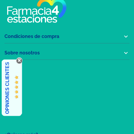

Condiciones de compra

Sobre nosotros
OPINIONES CLIENTES