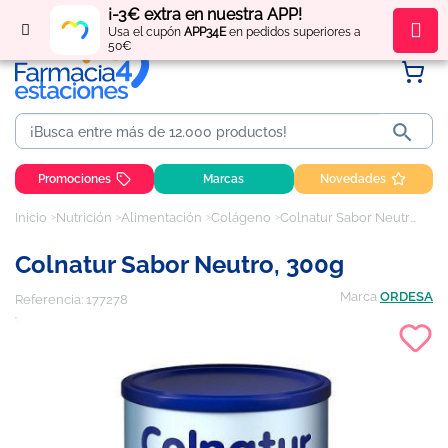
¡-3€ extra en nuestra APP!
Regístrate
y obtén
puntos
por tus compras
Usa el cupón
APP34E
en pedidos superiores a
50€

Promociones
Marcas
Novedades
Inicio
Nutrición
Alimentación
Colágeno
Colnatur Sabor Neutro, 300g
Colnatur Sabor Neutro, 300g
Marca
ORDESA
Referencia:
177278