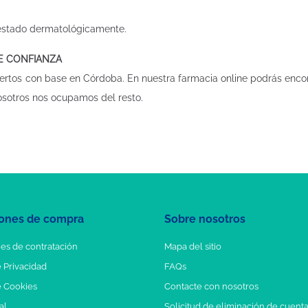
 Testado dermatológicamente.
DE CONFIANZA
ertos con base en Córdoba. En nuestra
farmacia online
podrás encon
osotros nos ocupamos del resto.
ones de compra
Sobre nosotros
es de contratación
Mapa del sitio
e Privacidad
FAQs
e Cookies
Contacte con nosotros
al
Solicitud de eliminación de cuent