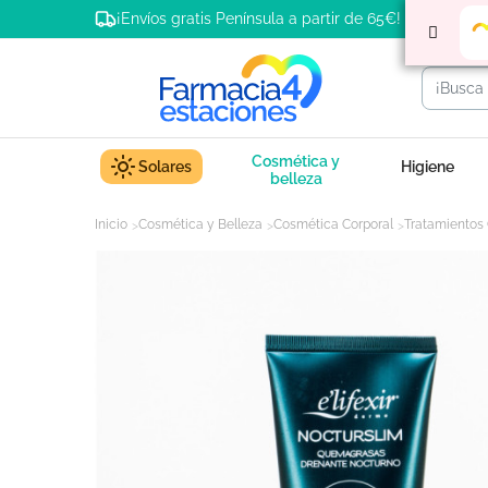
¡Envíos gratis Península a partir de 65€!
Cosmética y
Solares
Higiene
belleza
Inicio
Cosmética y Belleza
Cosmética Corporal
Tratamientos 