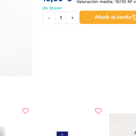
Valoración media:
10
/10 Nº 
¡En Stock!
Añadir al carrito
-
+