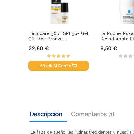
Pigment
Heliocare 360º SPF50+ Gel
La Roche-Posa
ml.
Oil-Free Bronze...
Desodorante Fi
Roll-On,...
22,80 €
9,50 €
Precio
Precio
Añadir Al Carrito
Descripción
Comentarios (1)
La falta de sueño, las rutinas trepidantes y nuestra 