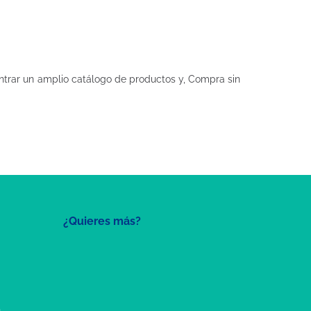
trar un amplio catálogo de productos y, Compra sin
¿Quieres más?
a