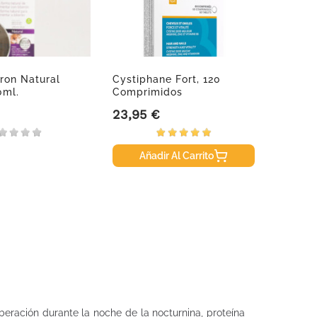
ron Natural
Cystiphane Fort, 120
Aquile
0ml.
Comprimidos
Spray,
23,95 €
12,95
Precio
Precio
Añadir Al Carrito
A
liberación durante la noche de la nocturnina, proteína