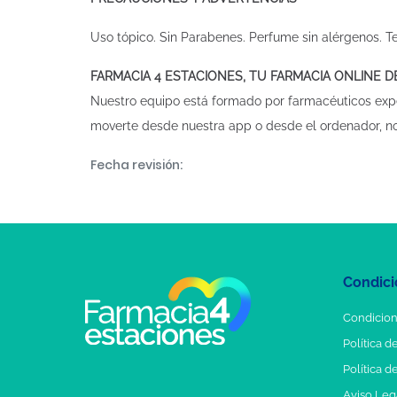
Uso tópico. Sin Parabenes. Perfume sin alérgenos.
FARMACIA 4 ESTACIONES, TU FARMACIA ONLINE 
Nuestro equipo está formado por farmacéuticos exp
moverte desde nuestra app o desde el ordenador, n
Fecha revisión:
Condici
Condicion
Política d
Política d
Aviso Leg