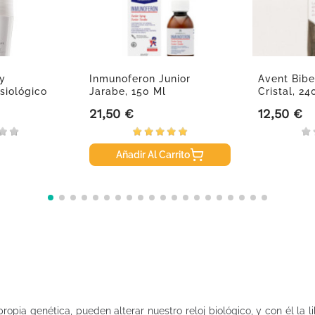
y
Inmunoferon Junior
Avent Bibe
siológico
Jarabe, 150 Ml
Cristal, 24
21,50 €
12,50 €
Precio
Precio
Añadir Al Carrito
propia genética, pueden alterar nuestro reloj biológico, y con él la 