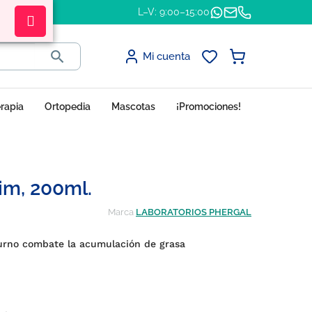
L–V: 9:00–15:00

Mi cuenta
erapia
Ortopedia
Mascotas
¡Promociones!
im, 200ml.
Marca
LABORATORIOS PHERGAL
cturno combate la acumulación de grasa