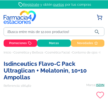
Regístrate
y obtén
puntos
por tus compras

Promociones
Marcas
Novedades
Inicio
Cosmética y Belleza
Cosmética Facial
Contorno de ojos
Isdinceutics Flavo-C pack ultraglican + melatonin, 10+10 ampollas
Isdinceutics Flavo-C Pack
Ultraglican + Melatonin, 10+10
Ampollas
Marca
ISDIN
Referencia:
186482