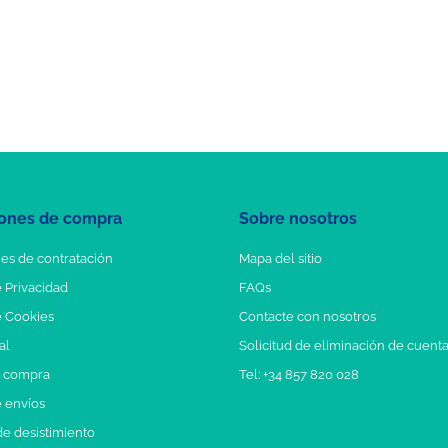
ones de compra
Sobre nosotros
es de contratación
Mapa del sitio
e Privacidad
FAQs
e Cookies
Contacte con nosotros
al
Solicitud de eliminación de cuent
e compra
Tel: +34 857 820 028
e envíos
e desistimiento