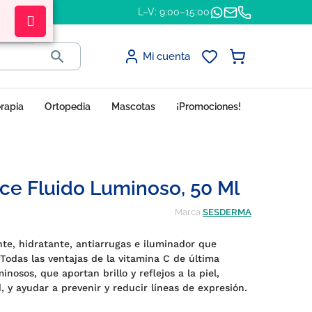
L–V: 9:00–15:00

Mi cuenta
erapia
Ortopedia
Mascotas
¡Promociones!
ce Fluido Luminoso, 50 Ml
Marca
SESDERMA
te, hidratante, antiarrugas e iluminador que
. Todas las ventajas de la vitamina C de última
osos, que aportan brillo y reflejos a la piel,
, y ayudar a prevenir y reducir líneas de expresión.