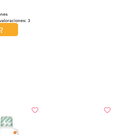
ones
valoraciones:
3