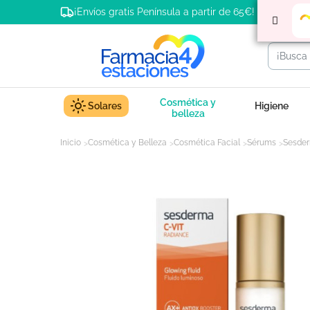
¡Envíos gratis Península a partir de 65€!
Cosmética y
Solares
Higiene
belleza
Inicio
Cosmética y Belleza
Cosmética Facial
Sérums
Sesder