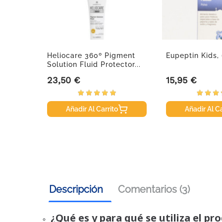
n Hydro
Heliocare 360º Pigment
Eupeptin Kids,
t...
Solution Fluid Protector...
23,50 €
15,95 €
Precio
Precio
Añadir Al Carrito
Añadir Al Ca
Descripción
Comentarios (3)
¿Qué es y para qué se utiliza el pr