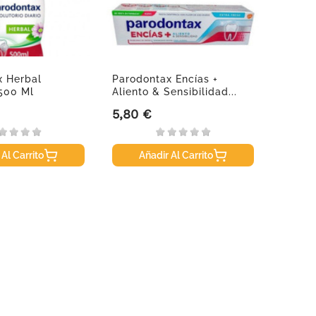
x Herbal
Parodontax Encías +
Papilo
 500 Ml
Aliento & Sensibilidad...
Capsu
5,80 €
43,50
Precio
Precio
 Al Carrito
Añadir Al Carrito
A