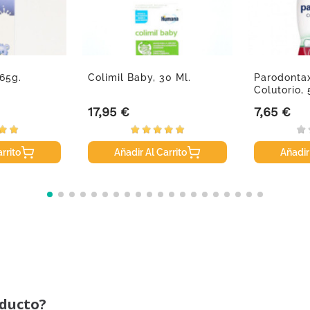
 65g.
Colimil Baby, 30 Ml.
Parodonta
Colutorio,
17,95 €
7,65 €
Precio
Precio
rrito
Añadir Al Carrito
Añadir
oducto?