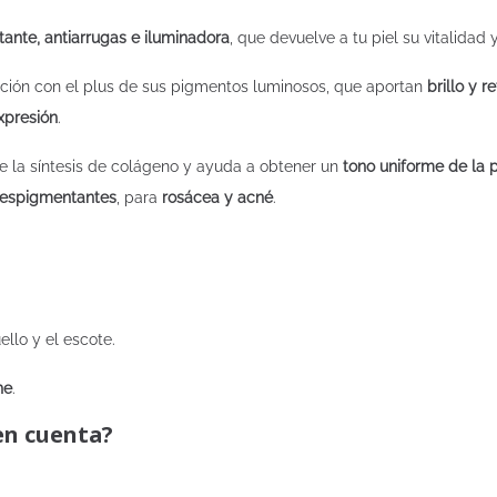
atante, antiarrugas e iluminadora
, que devuelve a tu piel su vitalidad y
ación con el plus de sus pigmentos luminosos, que aportan
brillo y re
xpresión
.
e la síntesis de colágeno y ayuda a obtener un
tono uniforme de la p
despigmentantes
, para
rosácea y acné
.
uello y el escote.
he
.
en cuenta?