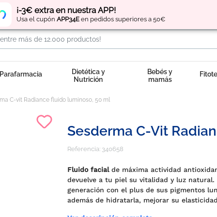
Regístrate
y obtén
puntos
por tus compras
¡-3€ extra en nuestra APP!
Usa el cupón
APP34E
en pedidos superiores a 50€
Dietética y
Bebés y
Parafarmacia
Fitot
Nutrición
mamás
ma C-vit Radiance fluido luminoso, 50 ml
Sesderma C-Vit Radian
Referencia:
340658
Fluido facial
de máxima actividad antioxidan
devuelve a tu piel su vitalidad y luz natural
generación con el plus de sus pigmentos lumin
además de hidratarla, mejorar su elasticidad