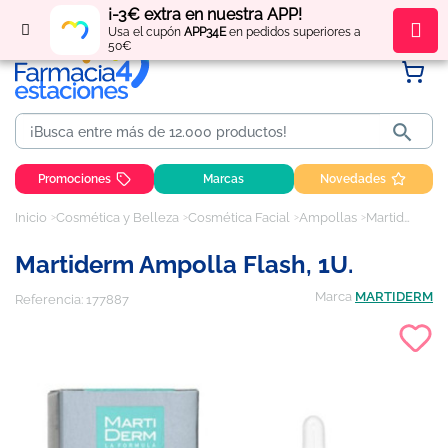
¡-3€ extra en nuestra APP!
Regístrate
y obtén
puntos
por tus compras
Usa el cupón
APP34E
en pedidos superiores a
50€

Promociones
Marcas
Novedades
Inicio
Cosmética y Belleza
Cosmética Facial
Ampollas
Martiderm Ampolla Flash, 1U.
Martiderm Ampolla Flash, 1U.
Marca
MARTIDERM
Referencia:
177887