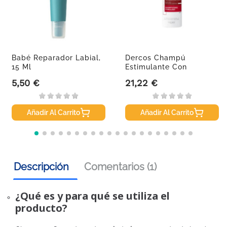
Babé Reparador Labial,
Dercos Champú
15 Ml
Estimulante Con
Aminexil, 400ml.
5,50 €
21,22 €
Precio
Precio
Añadir Al Carrito
Añadir Al Carrito
Descripción
Comentarios (1)
¿Qué es y para qué se utiliza el
producto?