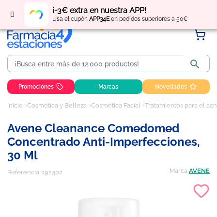
Regístrate
y obtén
puntos
por tus compras
¡-3€ extra en nuestra APP!
Usa el cupón
APP34E
en pedidos superiores a 50€

Promociones
Marcas
Novedades
Inicio
Cosmética y Belleza
Cosmética Facial
Tratamientos para el acn
Avene Cleanance Comedomed
Concentrado Anti-Imperfecciones,
30 Ml
Marca
AVENE
Referencia:
192402