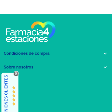

Condiciones de compra

Sobre nosotros
OPINIONES CLIENTES