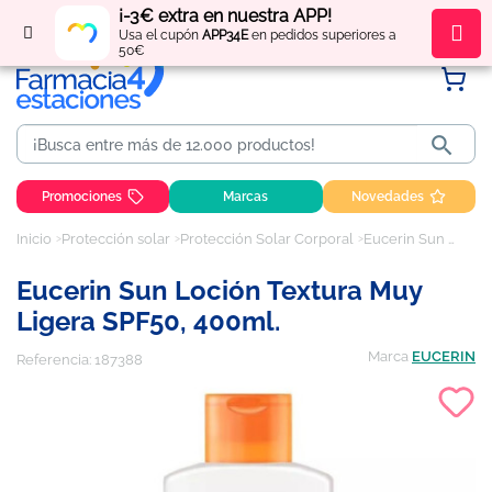
¡-3€ extra en nuestra APP!
Regístrate
y obtén
puntos
por tus compras
Usa el cupón
APP34E
en pedidos superiores a
50€

Promociones
Marcas
Novedades
Inicio
Protección solar
Protección Solar Corporal
Eucerin Sun loción textura muy ligera SPF50, 400ml.
Eucerin Sun Loción Textura Muy
Ligera SPF50, 400ml.
Marca
EUCERIN
Referencia:
187388